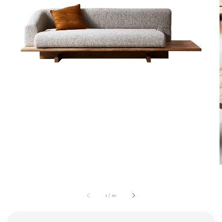
1
/
10