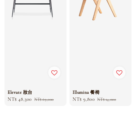
Elevate 妝台
Illumina 餐椅
Sale
NT$ 48,300
Regular
Sale
NT$ 9,800
Regular
NT$ 69,000
NT$ 14,000
price
price
price
price