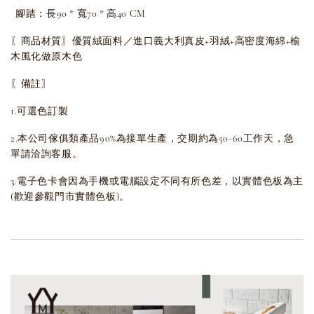
腳踏：長
90 * 寬70 * 高40 CM
〖商品材質〗
優質絨面料／進口義大利真皮+羽絨+高密度海綿+榆
木風化做原木色
〖備註〗
1.可選色訂製
2.本公司傢俱類產品90%為接單生產，交期約為50-60工作天，急
單請洽詢客服。
3.電子色卡會因為手機或電腦設定不同有所色差，以實體色板為主
(歡迎參觀門市實體色板)。