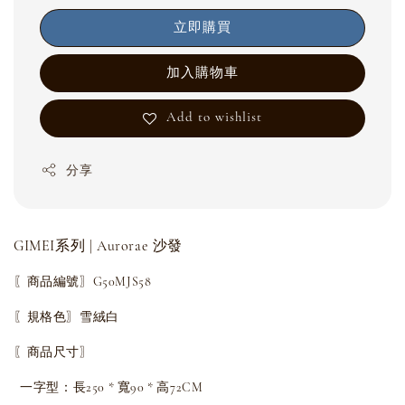
立即購買
加入購物車
Add to wishlist
分享
GIMEI系列 | Aurorae 沙發
〖商品編號〗G50MJS58
〖規格色〗雪絨白
〖商品尺寸〗
一字型：長250 * 寬90 * 高72CM