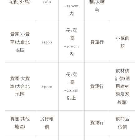
宅配(外島)
$360
貓/大嘴
=150cm
鳥
內
長+寬
貨運(小貨
+高
小傢俱
車)大台北
$1500
貨運行
=200cm
類
地區
內
依材積
長+寬
貨運(大貨
計價(適
+高
車)大台北
$3000
貨運行
用建材
=201cm
地區
類及家
以上
具類)
貨運(其他
另行報
依商品
貨運行
地區)
價
估價