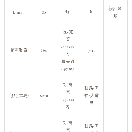
設計圖
E-mail
$0
無
無
類
長+寬
+高
=105cm
超商取貨
$60
7-11
內
(最長邊
<45cm)
長+寬
郵局/黑
+高
宅配(本島)
$250
貓/大嘴
=150cm
鳥
內
長+寬
郵局/黑
+高