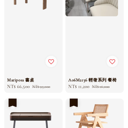
Mariposa 書桌
A06M2136 輕奢系列 餐椅
Sale
NT$ 66,500
Regular
Sale
NT$ 11,200
Regular
NT$ 95,000
NT$ 16,000
price
price
price
price
優惠
優惠