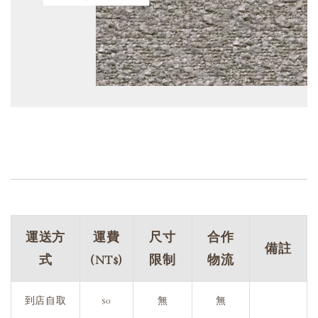
運送方
運費
尺寸
合作
備註
式
(NT$)
限制
物流
到店自取
$0
無
無