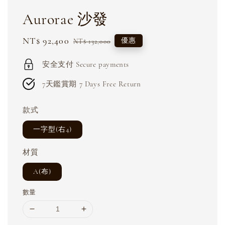
Aurorae 沙發
Sale
NT$ 92,400
Regular
優惠
NT$ 132,000
price
price
安全支付 Secure payments
7天鑑賞期 7 Days Free Return
款式
一字型(右4)
材質
A(布)
數量