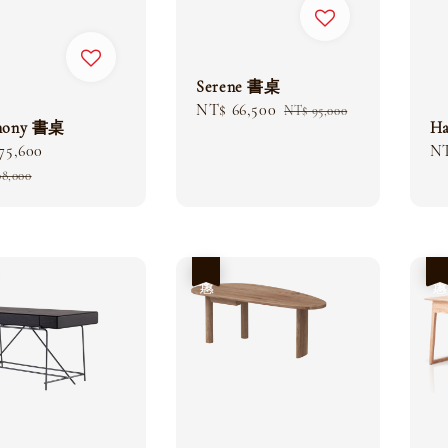
Serene 書桌
Sale
NT$ 66,500
Regular
NT$ 95,000
mony 書桌
H
price
price
75,600
Regular
Sa
NT
price
pr
08,000
優惠
優