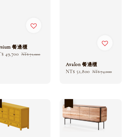
lysium 餐邊櫃
le
$ 49,700
Regular
NT$ 71,000
ice
price
Avalon 餐邊櫃
Sale
NT$ 51,800
Regular
NT$ 74,000
price
price
惠
優惠