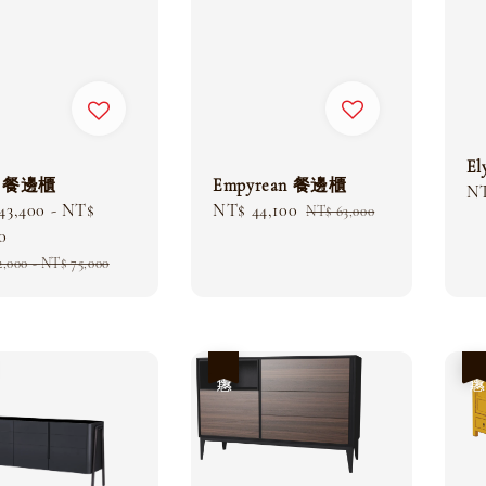
E
Empyrean 餐邊櫃
n 餐邊櫃
Sa
NT
Sale
NT$ 44,100
Regular
43,400
-
NT$
NT$ 63,000
pr
price
price
0
lar
2,000
-
NT$ 75,000
優惠
優