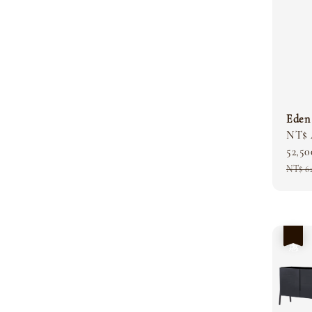
Ede
Sale
NT$ 
price
52,50
Regu
NT$ 6
price
優惠