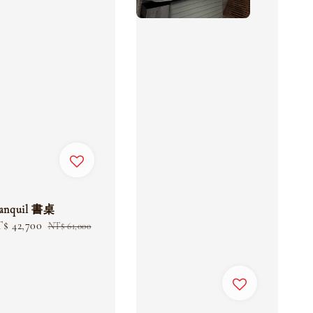
anquil 書桌
le
$ 42,700
Regular
NT$ 61,000
ice
price