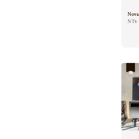
Nov
Sale
NT$ 
price
優惠