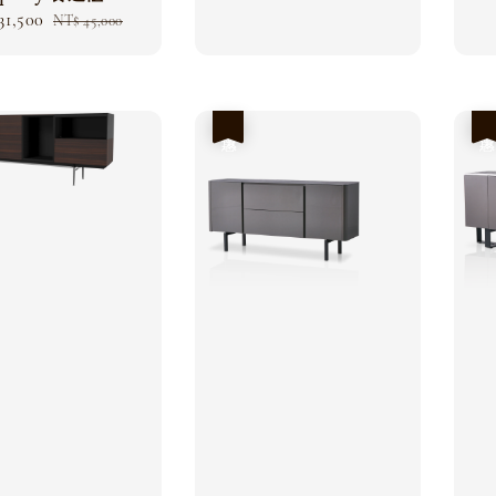
31,500
Regular
NT$ 45,000
price
優惠
優