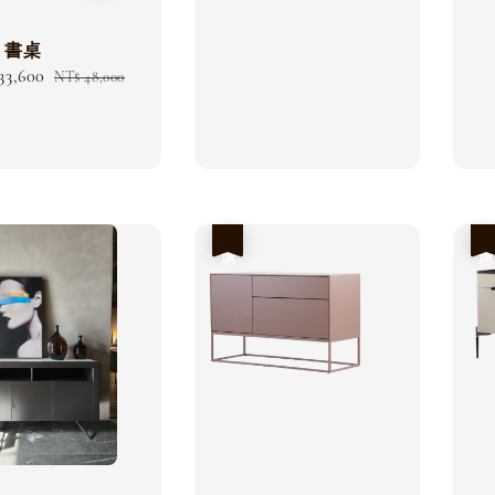
a 書桌
33,600
Regular
NT$ 48,000
price
優惠
優