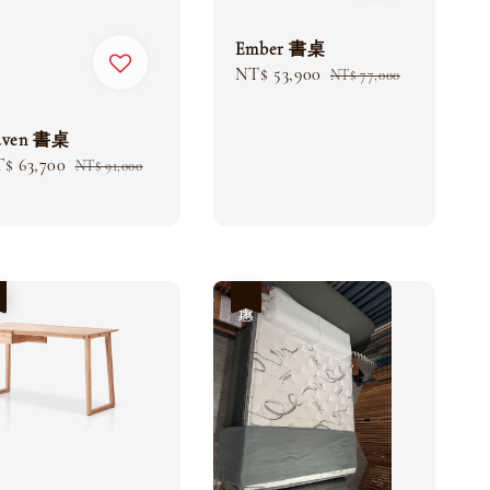
Ember 書桌
Sale
NT$ 53,900
Regular
NT$ 77,000
price
price
aven 書桌
le
$ 63,700
Regular
NT$ 91,000
ice
price
惠
優惠