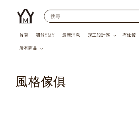
搜尋
首頁
關於YMY
最新消息
形工設計區
有鈦鍍
所有商品
風格傢俱