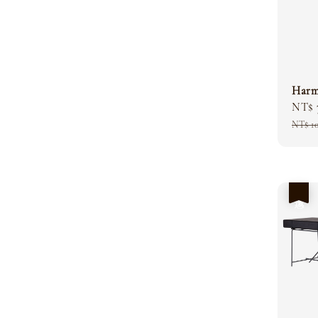
Har
Sale
NT$ 
price
NT$ 1
優惠