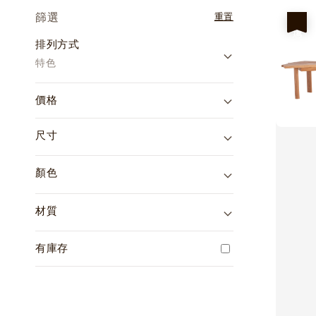
篩選
重置
優惠
排列方式
特色
價格
尺寸
顏色
材質
有庫存