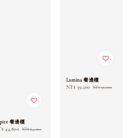
Lumina 餐邊櫃
Sale
NT$ 39,200
Regular
NT$ 56,000
price
price
spire 餐邊櫃
le
$ 44,800
Regular
NT$ 64,000
ice
price