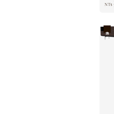
Sale
NT$ 
price
優惠