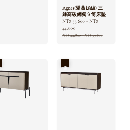
Agnes(愛葛妮絲) 三
線高碳鋼獨立筒床墊
Sale
NT$ 33,600
-
NT$
price
44,800
Regular
NT$ 44,800
-
NT$ 59,800
price
惠
優惠