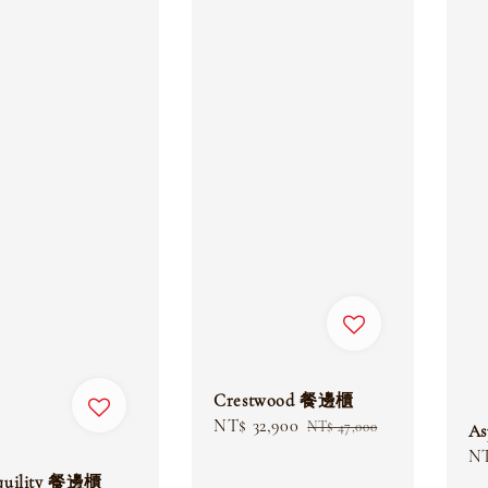
Crestwood 餐邊櫃
Sale
NT$ 32,900
Regular
NT$ 47,000
A
price
price
Sa
NT
pr
quility 餐邊櫃