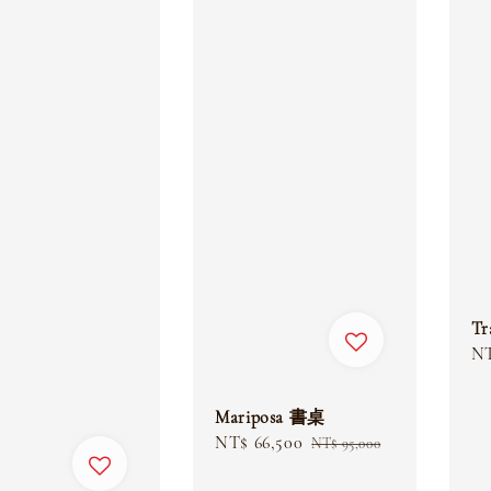
Tr
Sa
NT
pr
Mariposa 書桌
Sale
NT$ 66,500
Regular
NT$ 95,000
price
price