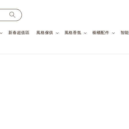
新春超值區
風格傢俱
風格香氛
櫥櫃配件
智能