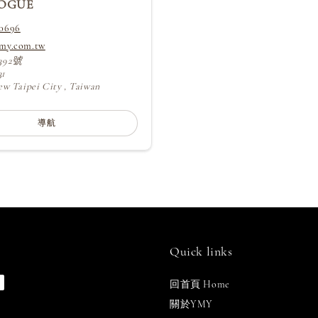
OGUE
-0696
ymy.com.tw
92號
1
Taipei City , Taiwan
導航
Quick links
回首頁 Home
關於YMY