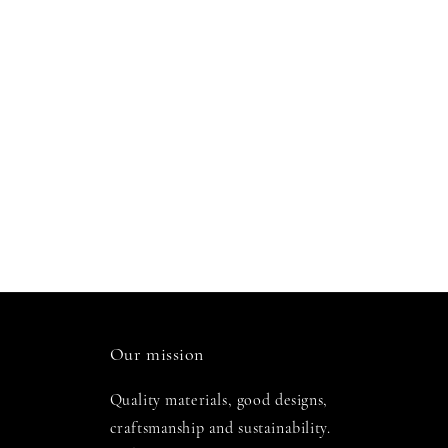
Our mission
Quality materials, good designs,
craftsmanship and sustainability.