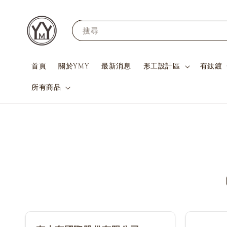
搜尋
首頁
關於YMY
最新消息
形工設計區
有鈦鍍
所有商品