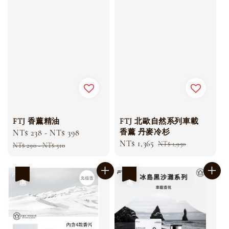
FTJ 香薰精油
FTJ 北歐自然系列車載
香薰 丹麥冷杉
Sale
NT$ 238
-
NT$ 398
Regular
Sale
NT$ 1,365
Regular
price
price
NT$ 1,950
NT$ 290
-
NT$ 510
price
price
優惠
優惠