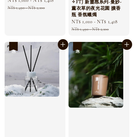
Sale
NT$ 1,010
-
NT$ 1,418
Regular
✧FTJ 新靈感系列-曼妙-
price
price
NT$ 1,490
-
NT$ 2,100
薰衣草的夜光花園 擴香
瓶 香氛蠟燭
Sale
NT$ 1,010
-
NT$ 1,418
Regular
price
price
NT$ 1,490
-
NT$ 2,100
優惠
優惠