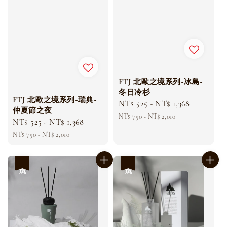
FTJ 北歐之境系列-冰島-
冬日冷杉
FTJ 北歐之境系列-瑞典-
Sale
NT$ 525
-
NT$ 1,368
Regular
仲夏節之夜
price
price
NT$ 750
-
NT$ 2,010
Sale
NT$ 525
-
NT$ 1,368
Regular
price
price
NT$ 750
-
NT$ 2,010
優惠
優惠