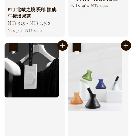
Sale
NT$ 969
Regular
NT$ 1,490
FTJ 北歐之境系列-挪威-
price
price
午後淡果茶
Sale
NT$ 525
-
NT$ 1,368
Regular
price
price
NT$ 750
-
NT$ 2,010
優惠
優惠