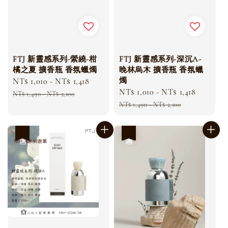
FTJ 新靈感系列-縈繞-柑
FTJ 新靈感系列-深沉A-
橘之夏 擴香瓶 香氛蠟燭
晚林烏木 擴香瓶 香氛蠟
燭
Sale
NT$ 1,010
-
NT$ 1,418
Regular
Sale
NT$ 1,010
-
NT$ 1,418
Regular
price
price
NT$ 1,490
-
NT$ 2,100
price
price
NT$ 1,490
-
NT$ 2,100
優惠
優惠