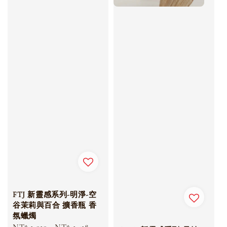
FTJ 新靈感系列-明淨-空
谷茉莉與百合 擴香瓶 香
氛蠟燭