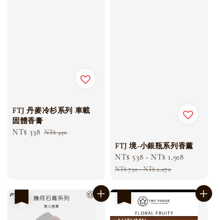
FTJ 丹麥冷杉系列 車載
固體香膏
Sale
NT$ 338
Regular
NT$ 450
price
price
FTJ 境-小銀瓶系列香薰
Sale
NT$ 538
-
NT$ 1,918
Regular
price
price
NT$ 750
-
NT$ 2,970
優惠
優惠