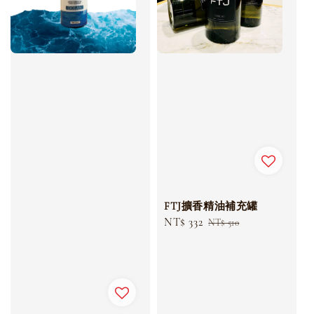
FTJ擴香精油補充罐
Sale
NT$ 332
Regular
NT$ 510
price
price