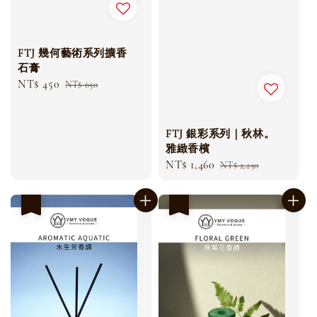
FTJ 幾何藝術系列擴香
石膏
Sale
NT$ 450
Regular
NT$ 650
price
price
FTJ 銀彩系列｜秋林。
雅緻香檳
Sale
NT$ 1,460
Regular
NT$ 2,250
price
price
優惠
優惠