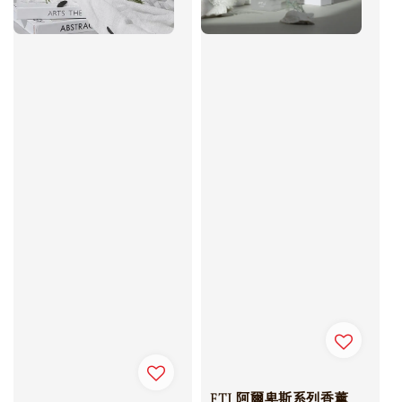
FTJ 阿爾卑斯系列香薰