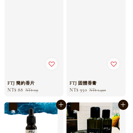
FTJ 簡約香片
FTJ 固體香膏
Sale
NT$ 88
Regular
Sale
NT$ 950
Regular
NT$ 135
NT$ 1,490
price
price
price
price
優惠
優惠