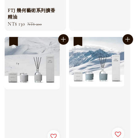
FTJ 幾何藝術系列擴香
精油
Sale
NT$ 130
Regular
NT$ 200
price
price
優惠
優惠