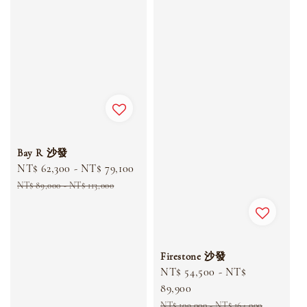
Bay R 沙發
Sale
NT$ 62,300
-
NT$ 79,100
Regular
price
price
NT$ 89,000
-
NT$ 113,000
Firestone 沙發
Sale
NT$ 54,500
-
NT$
price
89,900
Regular
NT$ 109,000
-
NT$ 164,000