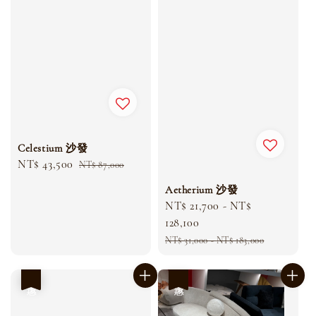
Celestium 沙發
Sale
NT$ 43,500
Regular
NT$ 87,000
price
price
Aetherium 沙發
Sale
NT$ 21,700
-
NT$
price
128,100
Regular
NT$ 31,000
-
NT$ 183,000
price
優惠
優惠