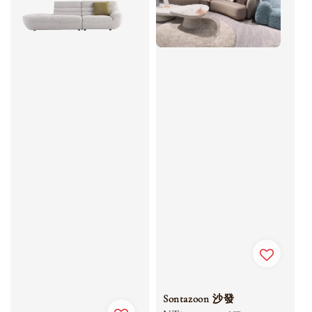
Sontazoon 沙發