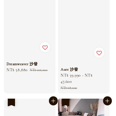
Dreamweaver 沙發
Aure 沙發
Sale
NT$ 58,880
Regular
NT$ 106,000
Sale
NT$ 39,990
-
NT$
price
price
price
47,600
Regular
NT$ 68,000
price
優惠
優惠