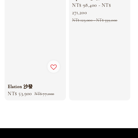
Sale
NT$ 98,400
-
NT$
price
271,200
Regular
NT$ 123,000
-
NT$ 339,000
price
Elation 沙發
Sale
NT$ 53,900
Regular
NT$ 77,000
price
price