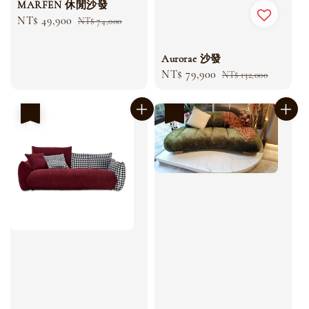
MARFEN 休閒沙發
Sale
NT$ 49,900
Regular
NT$ 74,000
price
price
Aurorae 沙發
Sale
NT$ 79,900
Regular
NT$ 132,000
price
price
優惠
優惠