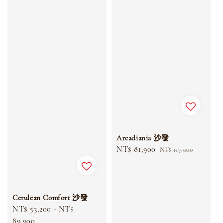
Arcadiania 沙發
Sale
NT$ 81,900
Regular
NT$ 117,000
price
price
Cerulean Comfort 沙發
Sale
NT$ 53,200
-
NT$
price
89,900