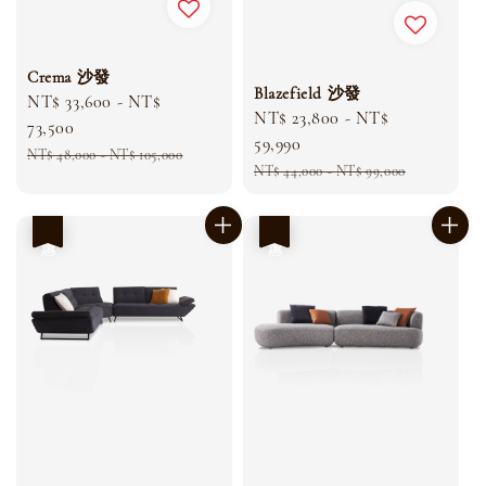
Crema 沙發
Blazefield 沙發
Sale
NT$ 33,600
-
NT$
Sale
NT$ 23,800
-
NT$
price
73,500
price
59,990
Regular
NT$ 48,000
-
NT$ 105,000
Regular
NT$ 44,000
-
NT$ 99,000
price
price
優惠
優惠