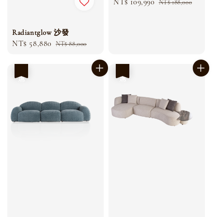
Sale
NT$ 109,990
Regular
NT$ 188,000
price
price
Radiantglow 沙發
Sale
NT$ 58,880
Regular
NT$ 88,000
price
price
優惠
優惠