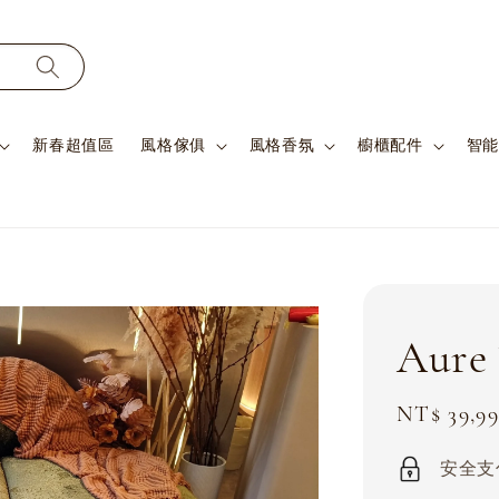
新春超值區
風格傢俱
風格香氛
櫥櫃配件
智能
Aur
Sale
NT$ 39,9
price
安全支付 