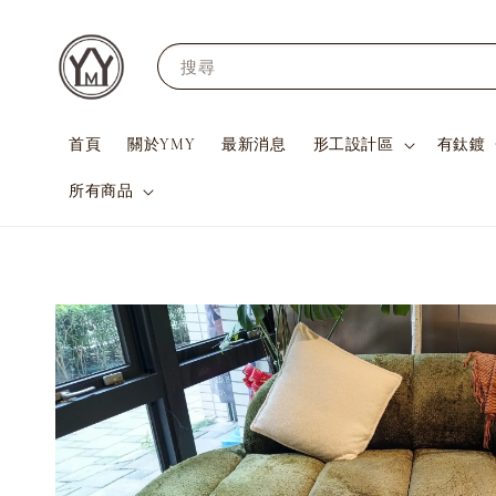
搜尋
首頁
關於YMY
最新消息
形工設計區
有鈦鍍
所有商品