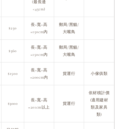
(最長邊
<45cm)
長+寬+高
郵局/黑貓/
$250
=150cm內
大嘴鳥
長+寬+高
郵局/黑貓/
$360
=150cm內
大嘴鳥
長+寬+高
$1500
貨運行
小傢俱類
=200cm內
依材積計價
長+寬+高
(適用建材
$3000
貨運行
=201cm以上
類及家具
類)