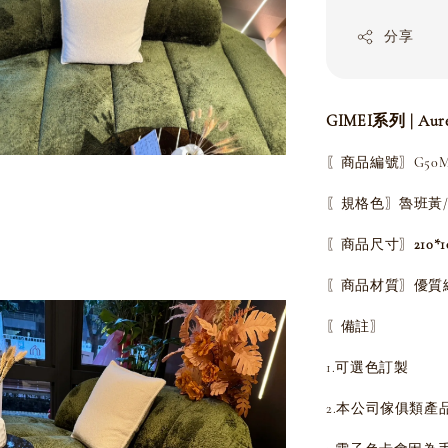
分享
GIMEI系列 | Au
〖商品編號〗G50MJ
〖規格色〗魯班黃/
〖商品尺寸〗
210*
〖商品材質〗優質
〖備註〗
1.可選色訂製
2.本公司傢俱類產