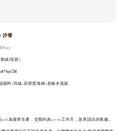
re 沙發
S123
青絨(現貨）
108*69CM
絨面料+羽絨+高密度海綿+老榆木底架
品90%為接單生產，交期約為50-60工作天，急單請洽詢客服。