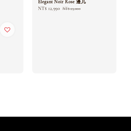
Elegant Noir Rose 邊几
Sale
NT$ 12,990
Regular
NT$ 23,000
price
price
egular
rice