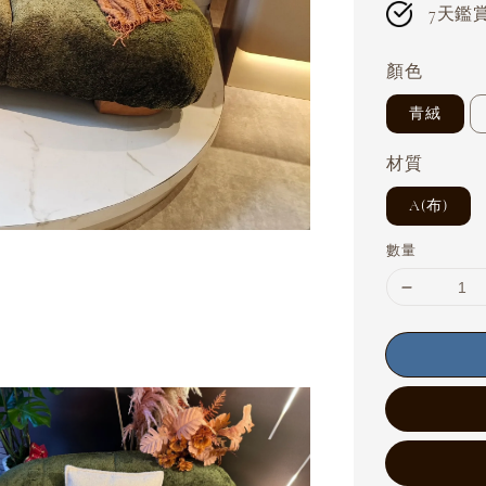
7天鑑賞期
顏色
青絨
材質
A(布)
數量