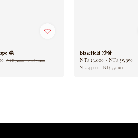
cape 凳
Blazefield 沙發
80
Regular
Sale
NT$ 23,800
-
NT$ 59,990
R
NT$ 9,000
-
NT$ 9,200
price
price
p
NT$ 44,000
-
NT$ 99,000