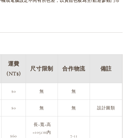
為手機或電腦設定不同有所色差，以實體色板為主(歡迎參觀門市
運費
尺寸限制
合作物流
備註
(NT$)
$0
無
無
$0
無
無
設計圖類
長+寬+高
=105cm內
$60
7-11