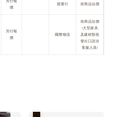
另行報
貨運行
依商品估價
價
依商品估價
(大型家具
另行報
國際物流
及建材類批
價
發出口請洽
客服人員)
優惠