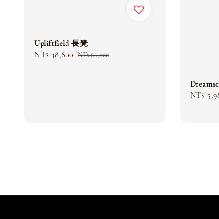
Upliftfield 長凳
Sale
NT$ 38,800
Regular
NT$ 66,000
price
price
Dreams
Sale
NT$ 5,9
price