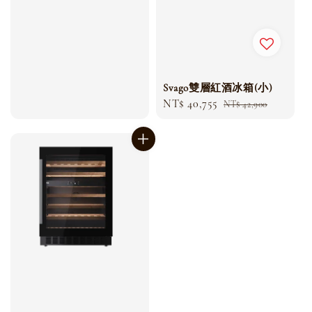
price
price
Svago雙層紅酒冰箱(小)
Sale
NT$ 40,755
Regular
NT$ 42,900
price
price