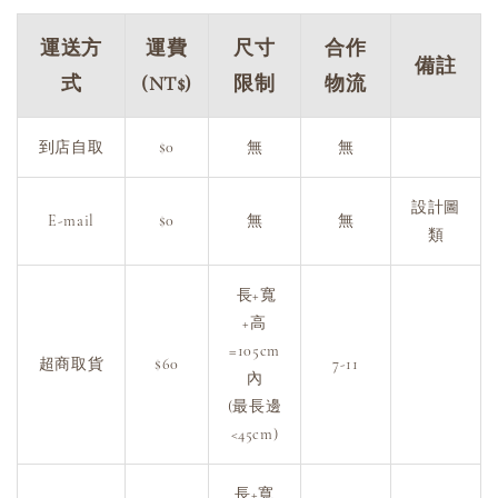
運送方
運費
尺寸
合作
備註
式
(NT$)
限制
物流
到店自取
$0
無
無
設計圖
E-mail
$0
無
無
類
長+寬
+高
=105cm
超商取貨
$60
7-11
內
(最長邊
<45cm)
長+寬