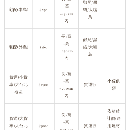
郵局/黑
+高
宅配(本島)
$250
貓/大嘴
=150cm
鳥
內
長+寬
郵局/黑
+高
宅配(外島)
$360
貓/大嘴
=150cm
鳥
內
長+寬
貨運(小貨
+高
小傢俱
車)大台北
$1500
貨運行
=200cm
類
地區
內
依材積
長+寬
貨運(大貨
計價(適
+高
車)大台北
$3000
貨運行
用建材
=201cm