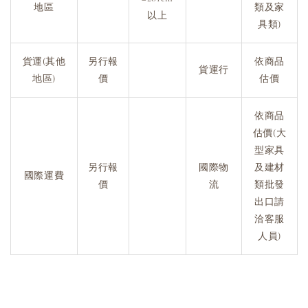
地區
類及家
以上
具類)
貨運(其他
另行報
依商品
貨運行
地區)
價
估價
依商品
估價(大
型家具
另行報
國際物
及建材
國際運費
價
流
類批發
出口請
洽客服
人員)