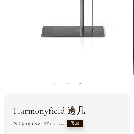
1
/
4
Harmonyfield 邊几
Sale
NT$ 19,600
Regular
優惠
NT$ 28,000
price
price