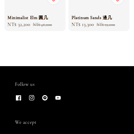
Minimalist Elm 圓几
Platinum Sands 邊几
Sale
NT$ 32,200
Regular
Sale
NT$ 13,300
Regular
NT$ 46,000
NT$ 19,000
price
price
price
price
Follow us
We accept