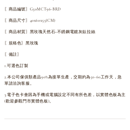
〖商品編號〗G50MCT96-BRD
〖商品尺寸〗40x60x55(CM)
〖商品材質〗黑玫瑰天然石+不銹鋼電鍍灰鈦拉絲
〖規格色〗黑玫瑰
〖備註〗
1.可選色訂製
2.本公司傢俱類產品90%為接單生產，交期約為50-60工作天，急
單請洽詢客服。
3.電子色卡會因為手機或電腦設定不同有所色差，以實體色板為主
(歡迎參觀門市實體色板)。