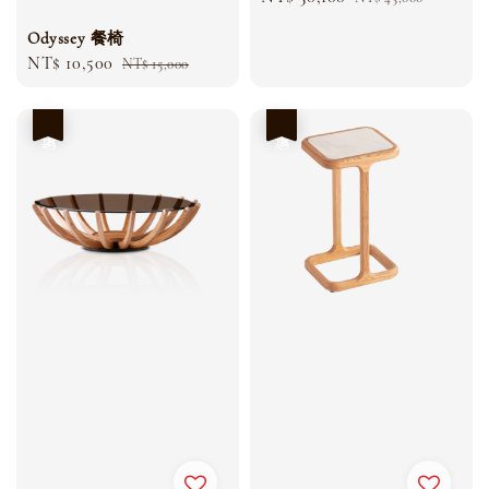
price
price
Odyssey 餐椅
Sale
NT$ 10,500
Regular
NT$ 15,000
price
price
優惠
優惠