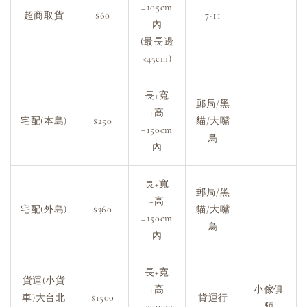
=105cm
超商取貨
$60
7-11
內
(最長邊
<45cm)
長+寬
郵局/黑
+高
宅配(本島)
$250
貓/大嘴
=150cm
鳥
內
長+寬
郵局/黑
+高
宅配(外島)
$360
貓/大嘴
=150cm
鳥
內
長+寬
貨運(小貨
+高
小傢俱
車)大台北
$1500
貨運行
=200cm
類