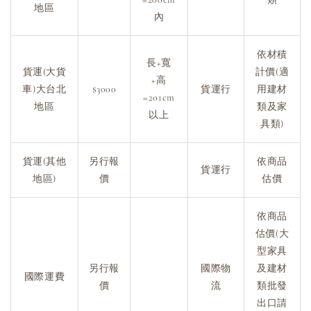
地區
內
依材積
長+寬
貨運(大貨
計價(適
+高
車)大台北
$3000
貨運行
用建材
=201cm
地區
類及家
以上
具類)
貨運(其他
另行報
依商品
貨運行
地區)
價
估價
依商品
估價(大
型家具
另行報
國際物
及建材
國際運費
價
流
類批發
出口請