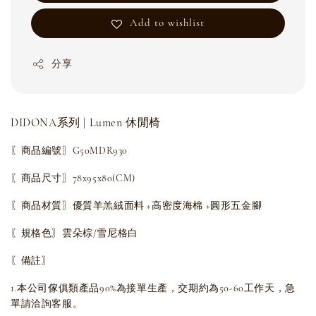
Add to wishlist
分享
DIDONA系列 | Lumen 休閒椅
〖商品編號〗G50MDR930
〖商品尺寸〗78x95x80(CM)
〖商品材質〗優質羊羔絨面料 +高密度海棉 +圓形五金腳
〖規格色〗雲朵棕/雪尼格白
〖備註〗
1.本公司傢俱類產品90%為接單生產，交期約為50-60工作天，急
單請洽詢客服。