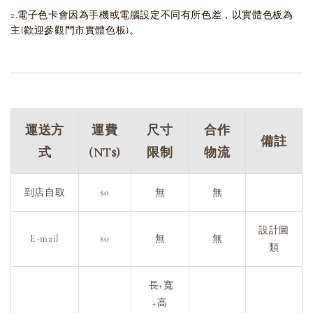
2.電子色卡會因為手機或電腦設定不同有所色差，以實體色板為
主(歡迎參觀門市實體色板)。
運送方
運費
尺寸
合作
備註
式
(NT$)
限制
物流
到店自取
$0
無
無
設計圖
E-mail
$0
無
無
類
長+寬
+高