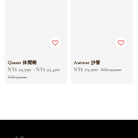
Quasar 休閒椅
Aurorae 沙發
Sale
NT$ 19,990
-
NT$ 22,400
Regular
Sale
NT$ 79,900
Regular
NT$ 132,000
price
price
price
price
NT$ 32,000