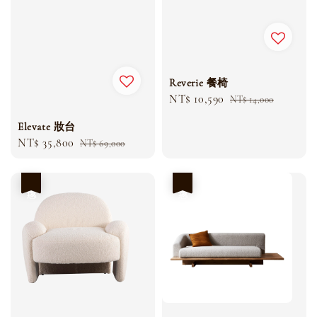
Reverie 餐椅
Sale
NT$ 10,590
Regular
NT$ 14,000
price
price
Elevate 妝台
Sale
NT$ 35,800
Regular
NT$ 69,000
price
price
優惠
優惠