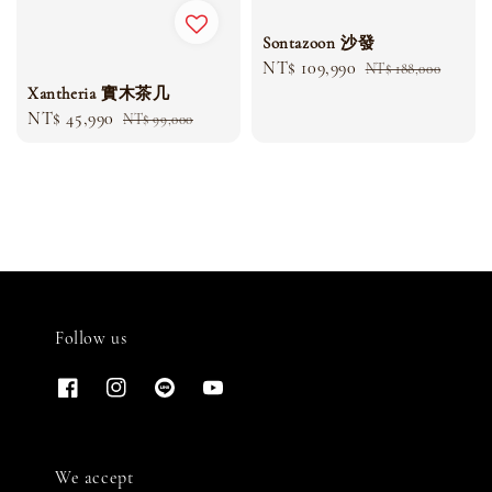
Sontazoon 沙發
Sale
NT$ 109,990
Regular
NT$ 188,000
Xantheria 實木茶几
price
price
Sale
NT$ 45,990
Regular
NT$ 99,000
price
price
Follow us
We accept