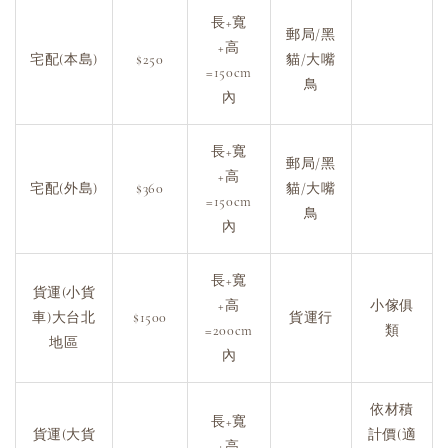
長+寬
郵局/黑
+高
宅配(本島)
$250
貓/大嘴
=150cm
鳥
內
長+寬
郵局/黑
+高
宅配(外島)
$360
貓/大嘴
=150cm
鳥
內
長+寬
貨運(小貨
+高
小傢俱
車)大台北
$1500
貨運行
=200cm
類
地區
內
依材積
長+寬
貨運(大貨
計價(適
+高