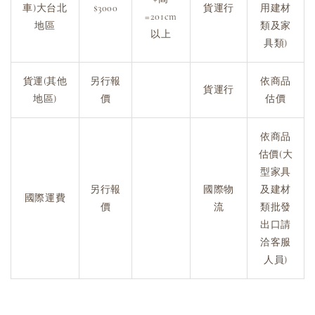
車)大台北
$3000
貨運行
用建材
=201cm
地區
類及家
以上
具類)
貨運(其他
另行報
依商品
貨運行
地區)
價
估價
依商品
估價(大
型家具
另行報
國際物
及建材
國際運費
價
流
類批發
出口請
洽客服
人員)