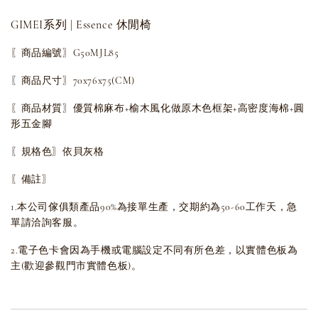
GIMEI系列 | Essence 休閒椅
〖商品編號〗G50MJL85
〖商品尺寸〗70x76x75(CM)
〖商品材質〗優質棉麻布+榆木風化做原木色框架+高密度海棉+圓
形五金腳
〖規格色〗依貝灰格
〖備註〗
1.本公司傢俱類產品90%為接單生產，交期約為50-60工作天，急
單請洽詢客服。
2.電子色卡會因為手機或電腦設定不同有所色差，以實體色板為
主(歡迎參觀門市實體色板)。