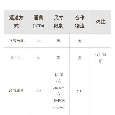
運送方
運費
尺寸
合作
備註
式
(NT$)
限制
物流
到店自取
$0
無
無
設計圖
E-mail
$0
無
無
類
長+寬
+高
=105cm
超商取貨
$60
7-11
內
(最長邊
<45cm)