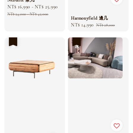
Sale
NT$ 16,990
-
NT$ 25,990
Regular
price
price
NT$ 24,000
-
NT$ 42,000
Harmonyfield 邊几
Sale
NT$ 14,990
Regular
NT$ 28,000
price
price
優惠
優惠