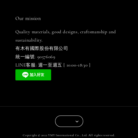
Our mission
Quality materials, good designs, craftsmanship and
sustainability.
有木有國際股份有限公司
統一編號: 90576069
LINE客服: 週一至週五 [ 10:00-18:30 ]
Copyright © 2022 YMY International Co., Ltd. All rights reserved.