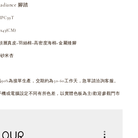
adiance 腳踏
PC39T
43(CM)
頭層真皮+羽絲棉+高密度海棉+金屬矮腳
/砂米杏
品90%為接單生產，交期約為50-60工作天，急單請洽詢客服。
為手機或電腦設定不同有所色差，以實體色板為主(歡迎參觀門市