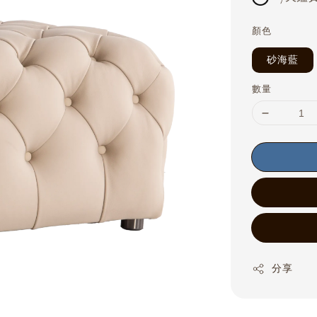
顏色
砂海藍
數量
分享