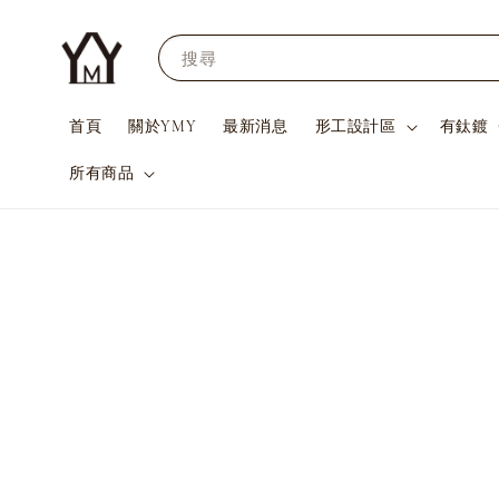
搜尋
首頁
關於YMY
最新消息
形工設計區
有鈦鍍
所有商品