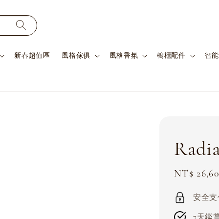
新春超值區
風格傢俱
風格香氛
櫥櫃配件
智能
Radi
Sale
NT$ 26,6
price
安全支付 
7天鑑賞期