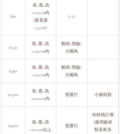
長+寬+高
=105cm內
$60
7-11
(最長邊
<45cm)
長+寬+高
郵局/黑貓/
$250
=150cm內
大嘴鳥
長+寬+高
郵局/黑貓/
$360
=150cm內
大嘴鳥
長+寬+高
$1500
貨運行
小傢俱類
=200cm內
依材積計價
長+寬+高
(適用建材
$3000
貨運行
=201cm以上
類及家具