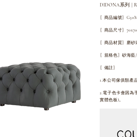
DIDONA系列 | R
〖商品編號〗G50M
〖商品尺寸〗70x70x
〖商品材質〗磨砂
〖規格色〗砂海藍
〖備註〗
1.本公司傢俱類產
2.電子色卡會因
實體色板)。