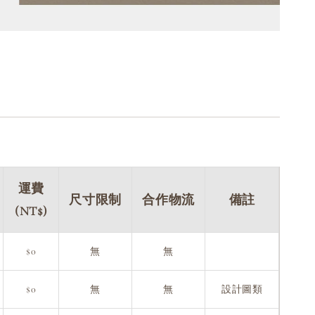
運費
尺寸限制
合作物流
備註
(NT$)
$0
無
無
$0
無
無
設計圖類