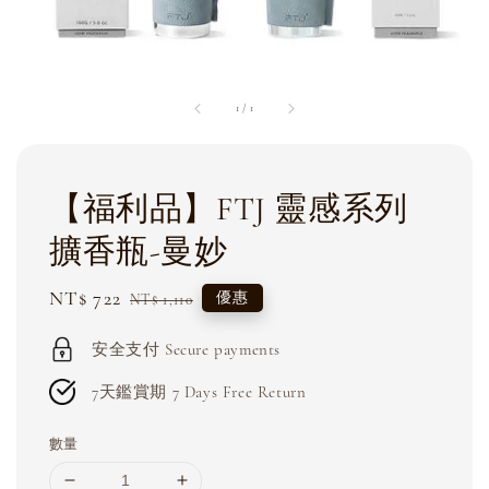
1
/
1
【福利品】FTJ 靈感系列
擴香瓶-曼妙
Sale
NT$ 722
Regular
優惠
NT$ 1,110
price
price
安全支付 Secure payments
7天鑑賞期 7 Days Free Return
數量