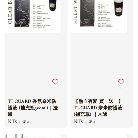
TI-GUARD 香氛奈米防
【熱血有愛 買一送一】
護液 (補充瓶300ml)｜澄
TI-GUARD 奈米防護液
風
(補充瓶) ｜木謐
Regular
NT$ 1,580
Regular
NT$ 1,580
price
price