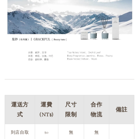
運送方
運費
尺寸
合作
備註
式
(NT$)
限制
物流
到店自取
$0
無
無