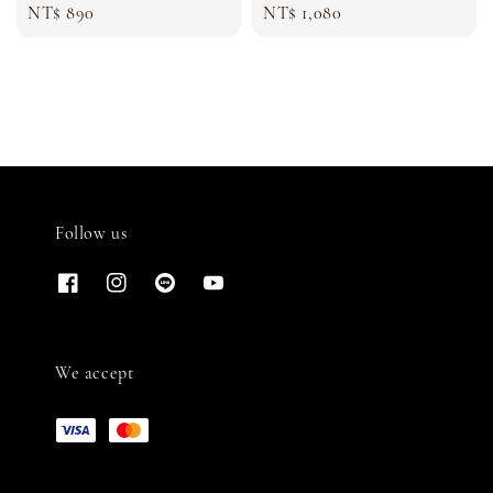
Regular
NT$ 890
Regular
NT$ 1,080
price
price
Follow us
We accept