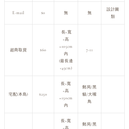
設計圖
E-mail
$0
無
無
類
長+寬
+高
=105cm
超商取貨
$60
7-11
內
(最長邊
<45cm)
長+寬
郵局/黑
+高
宅配(本島)
$250
貓/大嘴
=150cm
鳥
內
長+寬
郵局/黑
+高