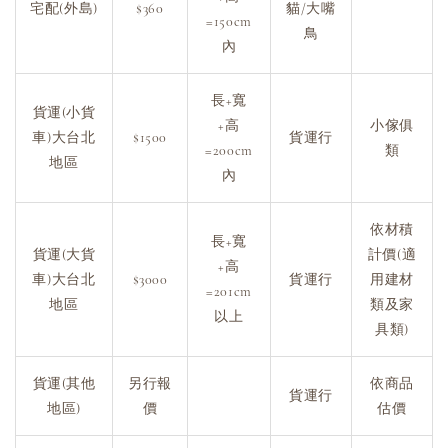
宅配(外島)
$360
貓/大嘴
=150cm
鳥
內
長+寬
貨運(小貨
+高
小傢俱
車)大台北
$1500
貨運行
=200cm
類
地區
內
依材積
長+寬
貨運(大貨
計價(適
+高
車)大台北
$3000
貨運行
用建材
=201cm
地區
類及家
以上
具類)
貨運(其他
另行報
依商品
貨運行
地區)
價
估價