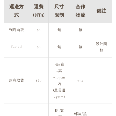
運送方
運費
尺寸
合作
備註
式
(NT$)
限制
物流
到店自取
$0
無
無
設計圖
E-mail
$0
無
無
類
長+寬
+高
=105cm
超商取貨
$60
7-11
內
(最長邊
<45cm)
長+寬
郵局/黑