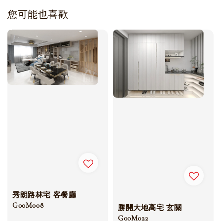
您可能也喜歡
秀朗路林宅 客餐廳
G00M008
勝開大地高宅 玄關
G00M022