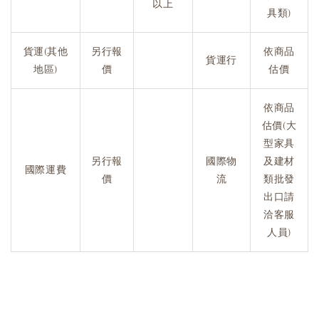
以上
具類)
貨運(其他
另行報
依商品
貨運行
地區)
價
估價
依商品
估價(大
型家具
另行報
國際物
及建材
國際運費
價
流
類批發
出口請
洽客服
人員)