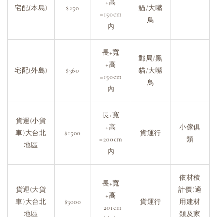
+高
宅配(本島)
$250
貓/大嘴
=150cm
鳥
內
長+寬
郵局/黑
+高
宅配(外島)
$360
貓/大嘴
=150cm
鳥
內
長+寬
貨運(小貨
+高
小傢俱
車)大台北
$1500
貨運行
=200cm
類
地區
內
依材積
長+寬
貨運(大貨
計價(適
+高
車)大台北
$3000
貨運行
用建材
=201cm
地區
類及家