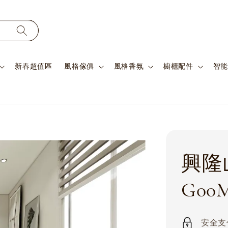
新春超值區
風格傢俱
風格香氛
櫥櫃配件
智能
興隆
G00M
安全支付 