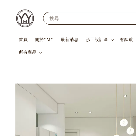
搜尋
首頁
關於YMY
最新消息
形工設計區
有鈦鍍
所有商品