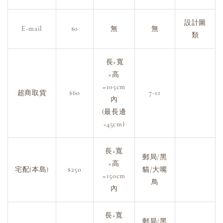
設計圖
E-mail
$0
無
無
類
長+寬
+高
=105cm
超商取貨
$60
7-11
內
(最長邊
<45cm)
長+寬
郵局/黑
+高
宅配(本島)
$250
貓/大嘴
=150cm
鳥
內
長+寬
郵局/黑