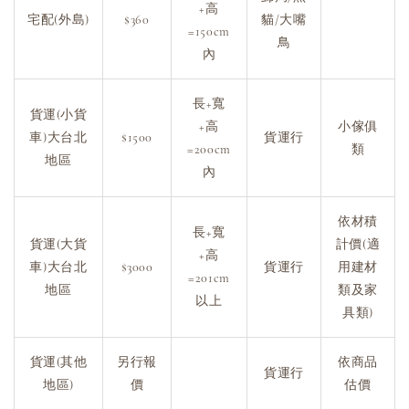
+高
宅配(外島)
$360
貓/大嘴
=150cm
鳥
內
長+寬
貨運(小貨
+高
小傢俱
車)大台北
$1500
貨運行
=200cm
類
地區
內
依材積
長+寬
貨運(大貨
計價(適
+高
車)大台北
$3000
貨運行
用建材
=201cm
地區
類及家
以上
具類)
貨運(其他
另行報
依商品
貨運行
地區)
價
估價