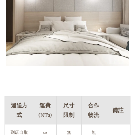
運送方
運費
尺寸
合作
備註
式
(NT$)
限制
物流
到店自取
$0
無
無