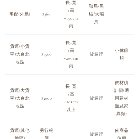
長+寬
郵局/黑
+高
宅配(外島)
$360
貓/大嘴
=150cm
鳥
內
長+寬
貨運(小貨
+高
小傢俱
車)大台北
$1500
貨運行
=200cm
類
地區
內
依材積
長+寬
貨運(大貨
計價(適
+高
車)大台北
$3000
貨運行
用建材
=201cm
地區
類及家
以上
具類)
貨運(其他
另行報
依商品
貨運行
地區)
價
估價