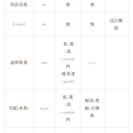
到店自取
$0
無
無
設計圖
E-mail
$0
無
無
類
長+寬
+高
=105cm
超商取貨
$60
7-11
內
(最長邊
<45cm)
長+寬
郵局/黑
+高
宅配(本島)
$250
貓/大嘴
=150cm
鳥
內