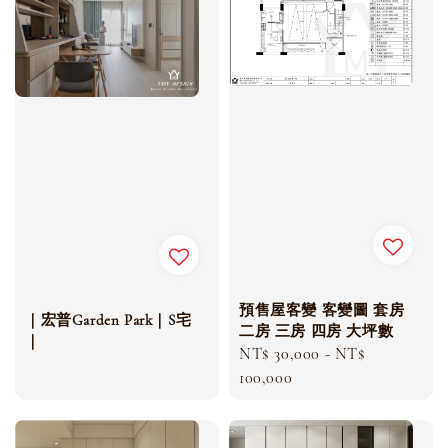
預售屋客變 客變圖 套房
｜宏普Garden Park｜S宅
二房 三房 四房 大坪數
｜
Regular
NT$ 30,000
-
NT$
price
100,000