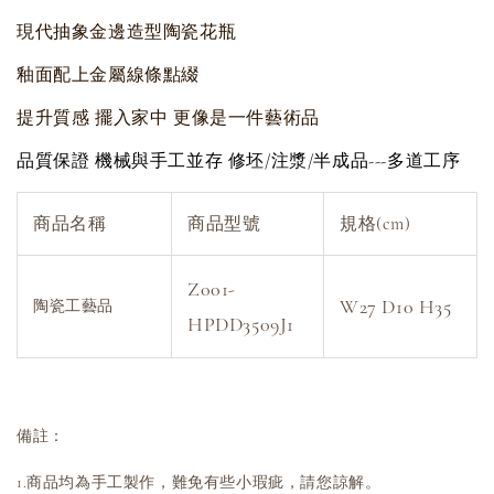
現代抽象金邊造型陶瓷花瓶
釉面配上金屬線條點綴
提升質感 擺入家中 更像是一件藝術品
品質保證 機械與手工並存 修坯/注漿/半成品---多道工序
商品名稱
商品型號
規格(cm)
Z001-
W27 D10 H35
陶瓷工藝品
HPDD3509J1
備註：
1.商品均為手工製作，難免有些小瑕疵，請您諒解。