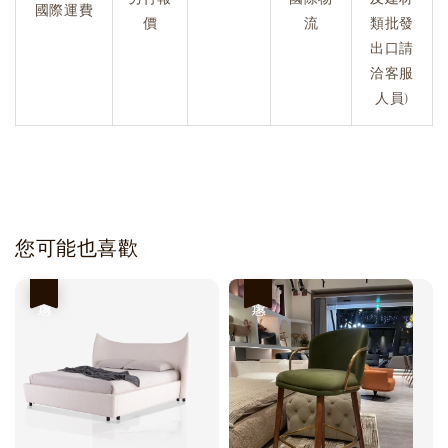
國際運費
價
流
類批發
出口請
洽客服
人員)
您可能也喜歡
優惠
優惠