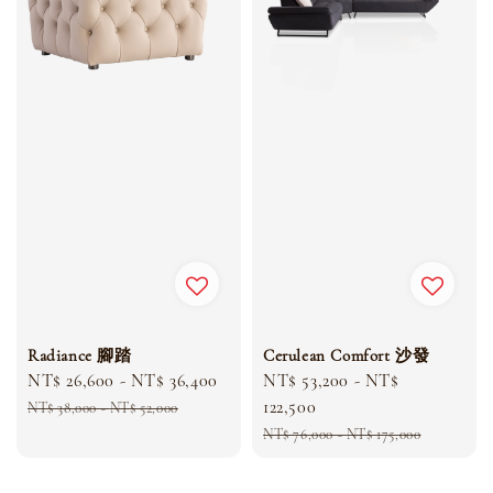
Radiance 腳踏
Cerulean Comfort 沙發
Sale
NT$ 26,600
-
NT$ 36,400
Regular
Sale
NT$ 53,200
-
NT$
price
price
price
122,500
NT$ 38,000
-
NT$ 52,000
Regular
NT$ 76,000
-
NT$ 175,000
price