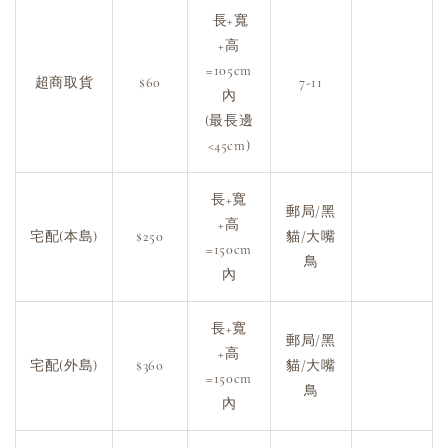
長+寬
+高
=105cm
超商取貨
$60
7-11
內
(最長邊
<45cm)
長+寬
郵局/黑
+高
宅配(本島)
$250
貓/大嘴
=150cm
鳥
內
長+寬
郵局/黑
+高
宅配(外島)
$360
貓/大嘴
=150cm
鳥
內