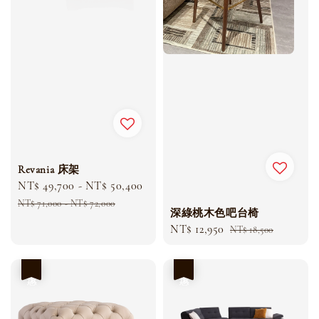
Revania 床架
Sale
NT$ 49,700
-
NT$ 50,400
Regular
price
price
NT$ 71,000
-
NT$ 72,000
深綠桃木色吧台椅
Sale
NT$ 12,950
Regular
NT$ 18,500
price
price
優惠
優惠