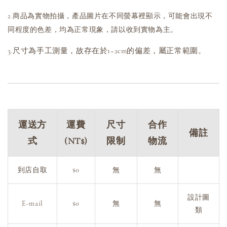
2.商品為實物拍攝，產品圖片在不同螢幕裡顯示，可能會出現不
同程度的色差，均為正常現象，請以收到實物為主。
3.尺寸為手工測量，故存在於1~2cm的偏差，屬正常範圍
。
運送方
運費
尺寸
合作
備註
式
(NT$)
限制
物流
到店自取
$0
無
無
設計圖
E-mail
$0
無
無
類