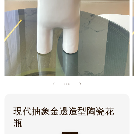
1
/
8
現代抽象金邊造型陶瓷花
瓶