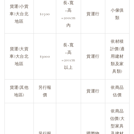
長+寬
貨運(小貨
+高
小傢俱
車)大台北
$1500
貨運行
=200cm
類
地區
內
依材積
長+寬
貨運(大貨
計價(適
+高
車)大台北
$3000
貨運行
用建材
=201cm
地區
類及家
以上
具類)
貨運(其他
另行報
依商品
貨運行
地區)
價
估價
依商品
估價(大
型家具
另行報
國際物
及建材