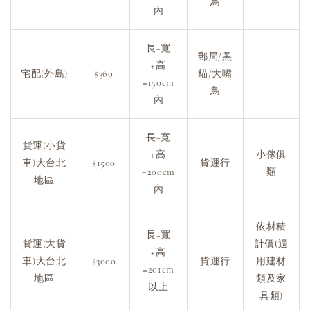
鳥
內
長+寬
郵局/黑
+高
宅配(外島)
$360
貓/大嘴
=150cm
鳥
內
長+寬
貨運(小貨
+高
小傢俱
車)大台北
$1500
貨運行
=200cm
類
地區
內
依材積
長+寬
貨運(大貨
計價(適
+高
車)大台北
$3000
貨運行
用建材
=201cm
地區
類及家
以上
具類)