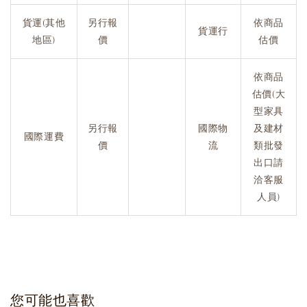
貨運(其他
另行報
依商品
貨運行
地區)
價
估價
依商品
估價(大
型家具
另行報
國際物
及建材
國際運費
價
流
類批發
出口請
洽客服
人員)
您可能也喜歡