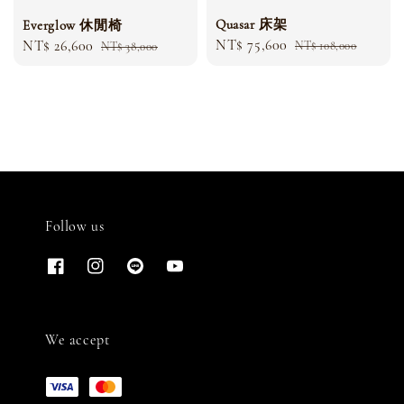
Quasar 床架
Everglow 休閒椅
Sale
NT$ 75,600
Regular
Sale
NT$ 26,600
Regular
NT$ 108,000
NT$ 38,000
price
price
price
price
Follow us
We accept