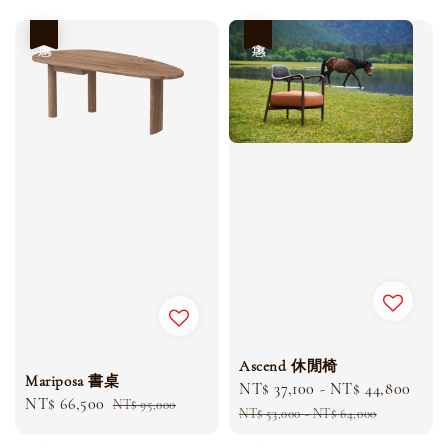
優惠
優惠
Ascend 休閒椅
Mariposa 書桌
Sale
NT$ 37,100
-
NT$ 44,800
Reg
Sale
NT$ 66,500
Regular
NT$ 95,000
price
pric
NT$ 53,000
-
NT$ 64,000
price
price