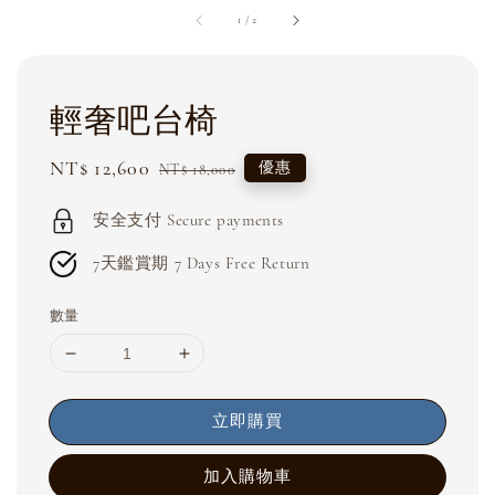
1
/
2
輕奢吧台椅
Sale
NT$ 12,600
Regular
優惠
NT$ 18,000
price
price
安全支付 Secure payments
7天鑑賞期 7 Days Free Return
數量
立即購買
加入購物車