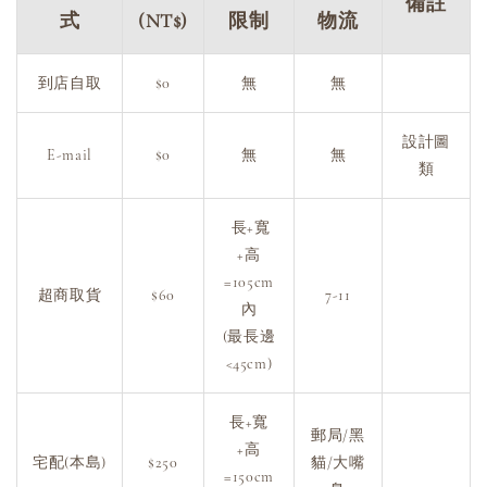
備註
式
(NT$)
限制
物流
到店自取
$0
無
無
設計圖
E-mail
$0
無
無
類
長+寬
+高
=105cm
超商取貨
$60
7-11
內
(最長邊
<45cm)
長+寬
郵局/黑
+高
宅配(本島)
$250
貓/大嘴
=150cm