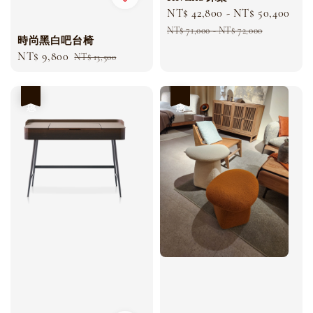
Sale
NT$ 42,800
-
NT$ 50,400
Reg
price
pri
NT$ 71,000
-
NT$ 72,000
時尚黑白吧台椅
Sale
NT$ 9,800
Regular
NT$ 13,500
price
price
優惠
優惠