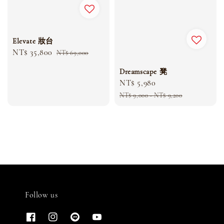
Elevate 妝台
Sale
NT$ 35,800
Regular
NT$ 69,000
price
price
Dreamscape 凳
Sale
NT$ 5,980
Regular
price
price
NT$ 9,000
-
NT$ 9,200
Follow us