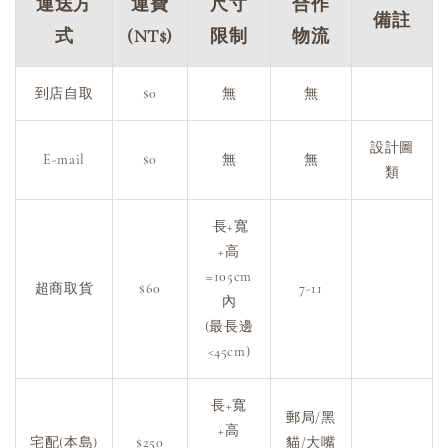
運送方
運費
尺寸
合作
備註
式
(NT$)
限制
物流
到店自取
$0
無
無
設計圖
E-mail
$0
無
無
類
長+寬
+高
=105cm
超商取貨
$60
7-11
內
(最長邊
<45cm)
長+寬
郵局/黑
+高
宅配(本島)
$250
貓/大嘴