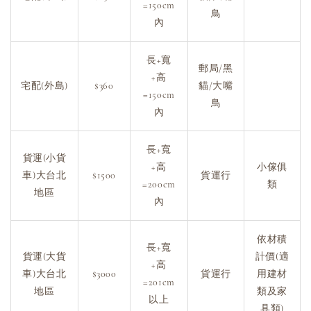
=150cm
鳥
內
長+寬
郵局/黑
+高
宅配(外島)
$360
貓/大嘴
=150cm
鳥
內
長+寬
貨運(小貨
+高
小傢俱
車)大台北
$1500
貨運行
=200cm
類
地區
內
依材積
長+寬
貨運(大貨
計價(適
+高
車)大台北
$3000
貨運行
用建材
=201cm
地區
類及家
以上
具類)