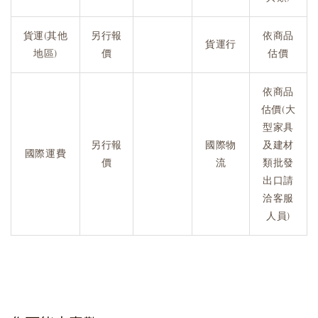
貨運(其他
另行報
依商品
貨運行
地區)
價
估價
依商品
估價(大
型家具
另行報
國際物
及建材
國際運費
價
流
類批發
出口請
洽客服
人員)