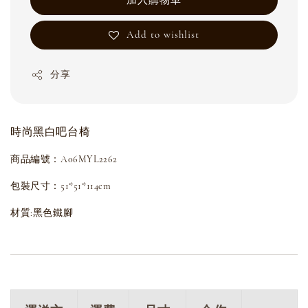
加入購物車
Add to wishlist
分享
時尚黑白吧台椅
商品編號：A06MYL2262
包裝尺寸：51*51*114cm
材質:黑色鐵腳