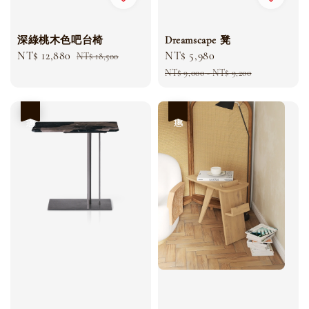
深綠桃木色吧台椅
Dreamscape 凳
Sale
NT$ 12,880
Regular
Sale
NT$ 5,980
Regular
NT$ 18,500
price
price
price
price
NT$ 9,000
-
NT$ 9,200
優惠
優惠