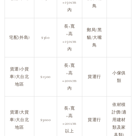
=150cm
鳥
內
長+寬
郵局/黑
+高
宅配(外島)
$360
貓/大嘴
=150cm
鳥
內
長+寬
貨運(小貨
+高
小傢俱
車)大台北
$1500
貨運行
=200cm
類
地區
內
依材積
長+寬
貨運(大貨
計價(適
+高
車)大台北
$3000
貨運行
用建材
=201cm
地區
類及家
以上
具類)