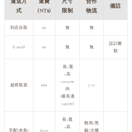
運送方
運費
尺寸
合作
備註
式
(NT$)
限制
物流
到店自取
$0
無
無
設計圖
E-mail
$0
無
無
類
長+寬
+高
=105cm
超商取貨
$60
7-11
內
(最長邊
<45cm)
長+寬
郵局/黑
+高
宅配(本島)
$250
貓/大嘴