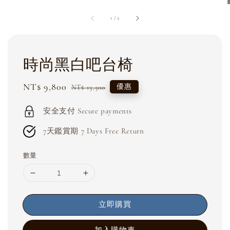
1
/
2
時尚黑白吧台椅
Sale
NT$ 9,800
Regular
優惠
NT$ 13,500
price
price
安全支付 Secure payments
7天鑑賞期 7 Days Free Return
數量
立即購買