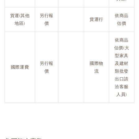
貨運(其他
另行報
依商品
貨運行
地區)
價
估價
依商品
估價(大
型家具
另行報
國際物
及建材
國際運費
價
流
類批發
出口請
洽客服
人員)