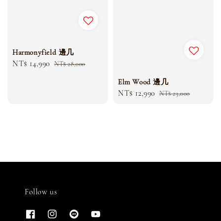
Harmonyfield 邊几
Sale
NT$ 14,990
Regular
NT$ 28,000
price
price
Elm Wood 邊几
Sale
NT$ 12,990
Regular
NT$ 23,000
price
price
Follow us