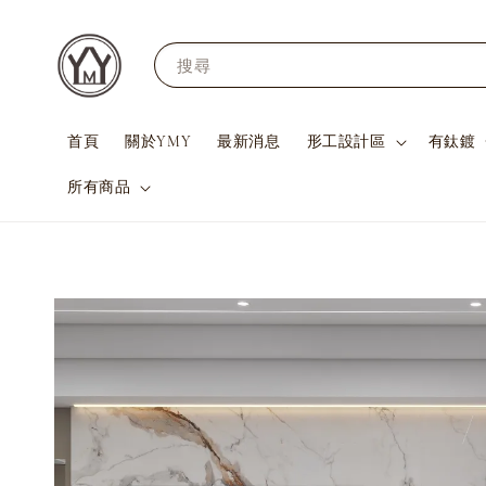
搜尋
首頁
關於YMY
最新消息
形工設計區
有鈦鍍
所有商品