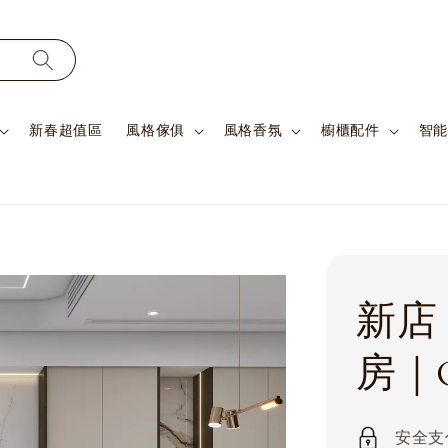
新春超值區
風格傢俱
風格香氛
櫥櫃配件
智能
新店 
房｜G
安全支付 