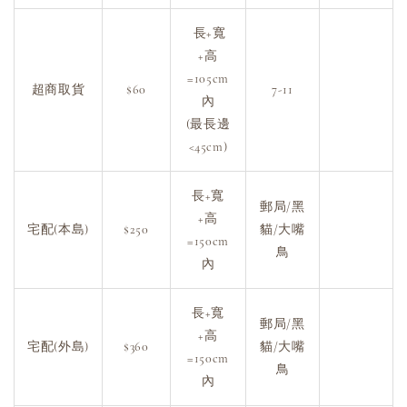
長+寬
+高
=105cm
超商取貨
$60
7-11
內
(最長邊
<45cm)
長+寬
郵局/黑
+高
宅配(本島)
$250
貓/大嘴
=150cm
鳥
內
長+寬
郵局/黑
+高
宅配(外島)
$360
貓/大嘴
=150cm
鳥
內