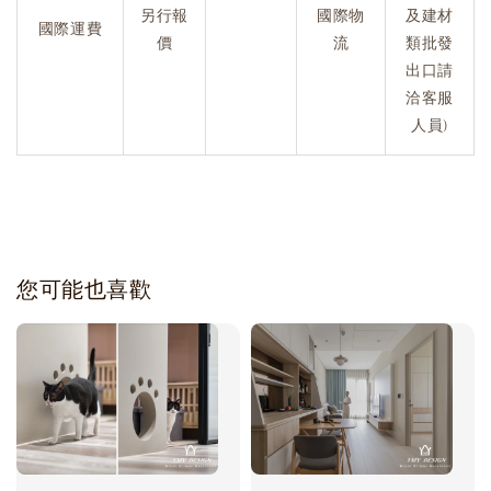
另行報
國際物
及建材
國際運費
價
流
類批發
出口請
洽客服
人員)
您可能也喜歡