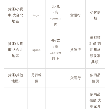
長+寬
貨運(小貨
+高
小傢俱
車)大台北
$1500
貨運行
=200cm
類
地區
內
依材積
長+寬
貨運(大貨
計價(適
+高
車)大台北
$3000
貨運行
用建材
=201cm
地區
類及家
以上
具類)
貨運(其他
另行報
依商品
貨運行
地區)
價
估價
依商品
估價(大
型家具