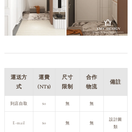
運送方
運費
尺寸
合作
備註
式
(NT$)
限制
物流
到店自取
$0
無
無
設計圖
E-mail
$0
無
無
類