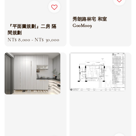
秀朗路林宅 和室
G00M009
『平面圖規劃』二房 隔
間規劃
Regular
NT$ 8,000
-
NT$ 30,000
price