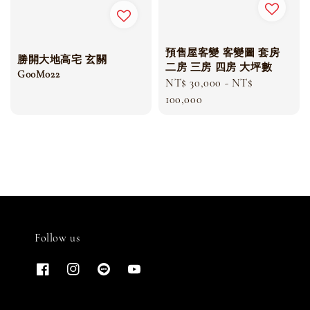
預售屋客變 客變圖 套房
勝開大地高宅 玄關
二房 三房 四房 大坪數
G00M022
Regular
NT$ 30,000
-
NT$
price
100,000
Follow us