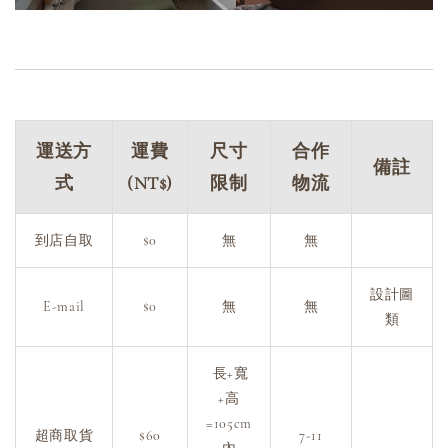
運送方
運費
尺寸
合作
備註
式
(NT$)
限制
物流
到店自取
$0
無
無
設計圖
E-mail
$0
無
無
類
長+寬
+高
=105cm
超商取貨
$60
7-11