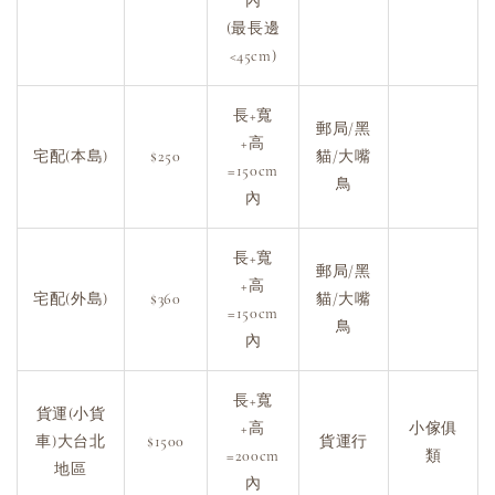
內
(最長邊
<45cm)
長+寬
郵局/黑
+高
宅配(本島)
$250
貓/大嘴
=150cm
鳥
內
長+寬
郵局/黑
+高
宅配(外島)
$360
貓/大嘴
=150cm
鳥
內
長+寬
貨運(小貨
+高
小傢俱
車)大台北
$1500
貨運行
=200cm
類
地區
內