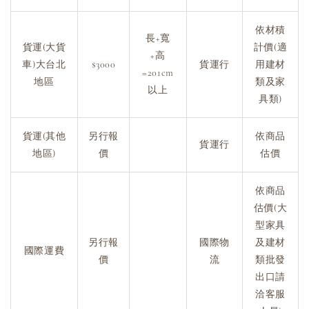
依材積
長+寬
貨運(大貨
計價(適
+高
車)大台北
$3000
貨運行
用建材
=201cm
地區
類及家
以上
具類)
貨運(其他
另行報
依商品
貨運行
地區)
價
估價
依商品
估價(大
型家具
另行報
國際物
及建材
國際運費
價
流
類批發
出口請
洽客服