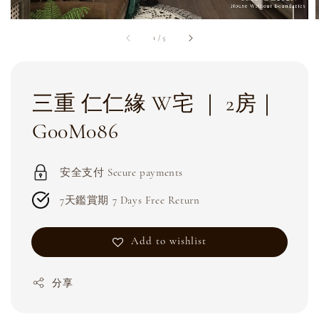
1
/
5
三重 仁仁緣 W宅 ｜ 2房｜
G00M086
安全支付 Secure payments
7天鑑賞期 7 Days Free Return
Add to wishlist
分享