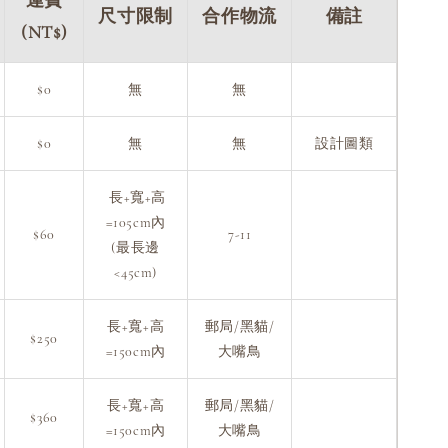
尺寸限制
合作物流
備註
(NT$)
$0
無
無
$0
無
無
設計圖類
長+寬+高
=105cm內
$60
7-11
(最長邊
<45cm)
長+寬+高
郵局/黑貓/
$250
=150cm內
大嘴鳥
長+寬+高
郵局/黑貓/
$360
=150cm內
大嘴鳥