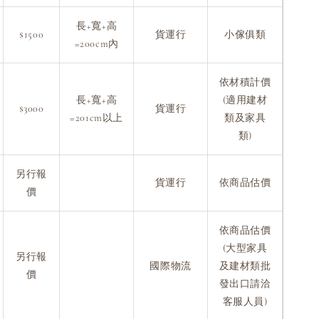
長+寬+高
$1500
貨運行
小傢俱類
=200cm內
依材積計價
長+寬+高
(適用建材
$3000
貨運行
=201cm以上
類及家具
類)
另行報
貨運行
依商品估價
價
依商品估價
(大型家具
另行報
國際物流
及建材類批
價
發出口請洽
客服人員)