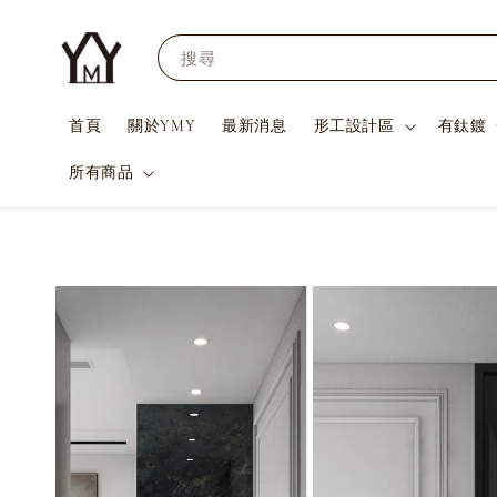
搜尋
首頁
關於YMY
最新消息
形工設計區
有鈦鍍
所有商品