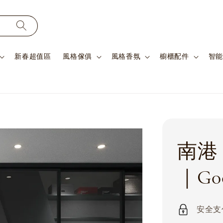
新春超值區
風格傢俱
風格香氛
櫥櫃配件
智能
南港 
｜G0
安全支付 