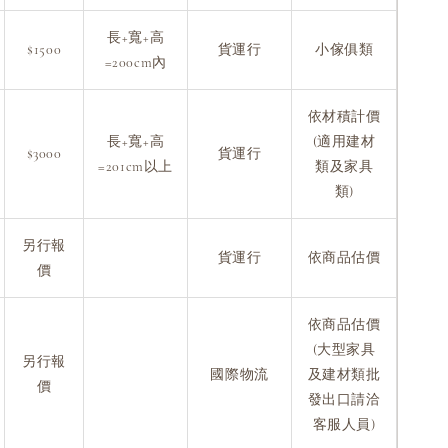
長+寬+高
$1500
貨運行
小傢俱類
=200cm內
依材積計價
長+寬+高
(適用建材
$3000
貨運行
=201cm以上
類及家具
類)
另行報
貨運行
依商品估價
價
依商品估價
(大型家具
另行報
國際物流
及建材類批
價
發出口請洽
客服人員)