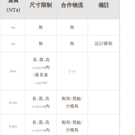
運費
尺寸限制
合作物流
備註
(NT$)
$0
無
無
$0
無
無
設計圖類
長+寬+高
=105cm內
$60
7-11
(最長邊
<45cm)
長+寬+高
郵局/黑貓/
$250
=150cm內
大嘴鳥
長+寬+高
郵局/黑貓/
$360
=150cm內
大嘴鳥