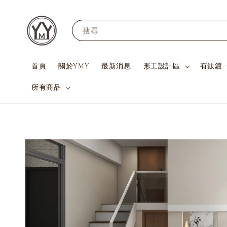
搜尋
首頁
關於YMY
最新消息
形工設計區
有鈦鍍
所有商品