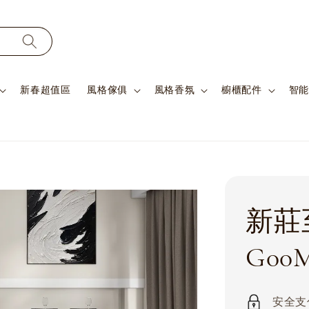
新春超值區
風格傢俱
風格香氛
櫥櫃配件
智能
新莊
G00M
安全支付 