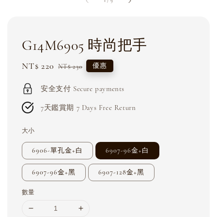
1
/
9
G14M6905 時尚把手
Sale
NT$ 220
Regular
優惠
NT$ 230
price
price
安全支付 Secure payments
7天鑑賞期 7 Days Free Return
大小
6906-單孔金+白
6907-96金+白
6907-96金+黑
6907-128金+黑
數量