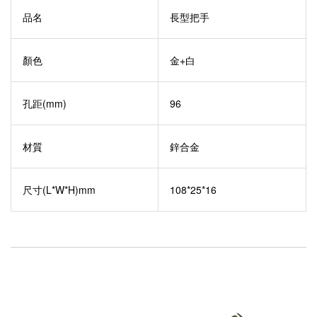
品名
長型把手
顏色
金+白
孔距(mm)
96
材質
鋅合金
尺寸(L*W*H)mm
108*25*16