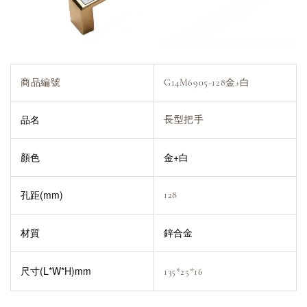
商品編號
G14M6905-128金+白
品名
長型把手
顏色
金+白
孔距(mm)
128
材質
鋅合金
尺寸(L*W*H)mm
135*25*16