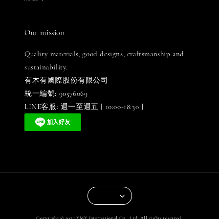
Our mission
Quality materials, good designs, craftsmanship and
sustainability.
有木有國際股份有限公司
統一編號: 90576069
LINE客服: 週一至週五 [ 10:00-18:30 ]
Copyright © 2022 YMY International Co., Ltd. All rights reserved.