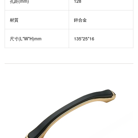
孔距(mm)
128
材質
鋅合金
尺寸(L*W*H)mm
135*25*16