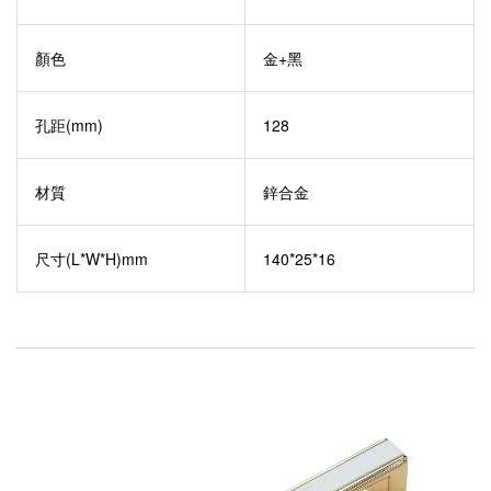
顏色
金+黑
孔距(mm)
128
材質
鋅合金
尺寸(L*W*H)mm
140*25*16