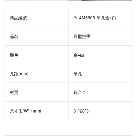
商品編號
G14M6906-單孔金+白
品名
圓型把手
顏色
金+白
孔距(mm)
單孔
材質
鋅合金
尺寸(L*W*H)mm
31*26*31