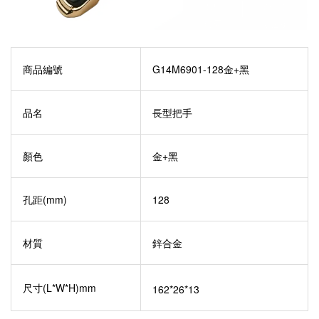
商品編號
G14M6901-128金+黑
品名
長型把手
顏色
金+黑
孔距(mm)
128
材質
鋅合金
尺寸(L*W*H)mm
162*26*13