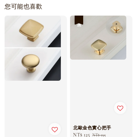
您可能也喜歡
優惠
北歐金色實心把手
Sale
NT$ 125
Regular
NT$ 135