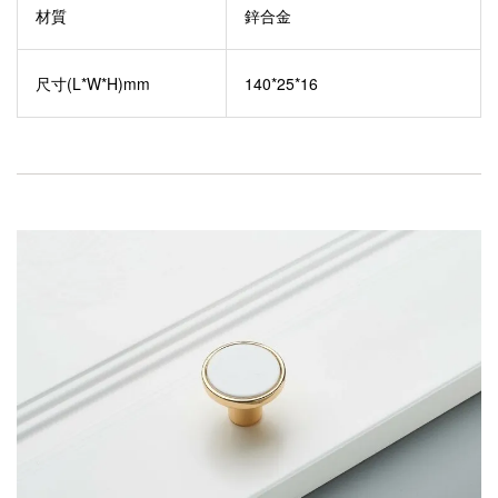
材質
鋅合金
尺寸(L*W*H)mm
140*25*16