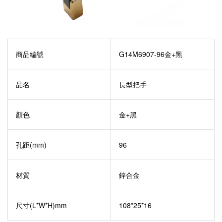
商品編號
G14M6907-96金+黑
品名
長型把手
顏色
金+黑
孔距(mm)
96
材質
鋅合金
尺寸(L*W*H)mm
108*25*16