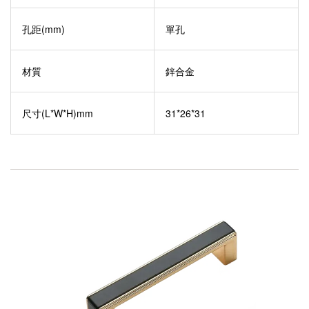
孔距(mm)
單孔
材質
鋅合金
尺寸(L*W*H)mm
31*26*31