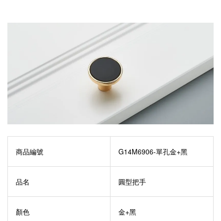
商品編號
G14M6906-單孔金+黑
品名
圓型把手
顏色
金+黑