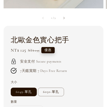
1
/
3
北歐金色實心把手
Sale
NT$ 125
Regular
優惠
NT$ 135
price
price
安全支付 Secure payments
7天鑑賞期 7 Days Free Return
大小
6049-單孔
6050-單孔
數量