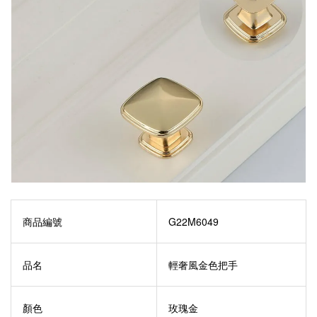
商品編號
G22M6049
品名
輕奢風金色把手
顏色
玫瑰金