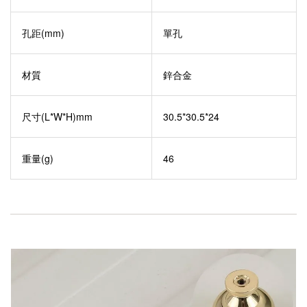
孔距(mm)
單孔
材質
鋅合金
尺寸(L*W*H)mm
30.5*30.5*24
重量(g)
46