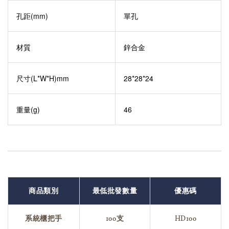
孔距(mm)
單孔
材質
鋅合金
尺寸(L*W*H)mm
28*28*24
重量(g)
46
商品類別
最低批發數量
優惠碼
系統櫃把手
100支
HD100