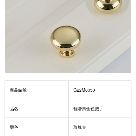
商品編號
G22M6050
品名
輕奢風金色把手
顏色
玫瑰金