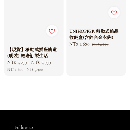
UNIHOPPER 移動式飾品
收納盒(含鋅合金衣鉤)
Sale
NT$ 1,680
Regular
NT$ 2,680
【現貨】移動式插座軌道
price
price
(明裝) 輕奢訂製生活
Sale
NT$ 1,299
-
NT$ 2,399
Regular
price
price
NT$ 1,800
-
NT$ 3,300
Follow us