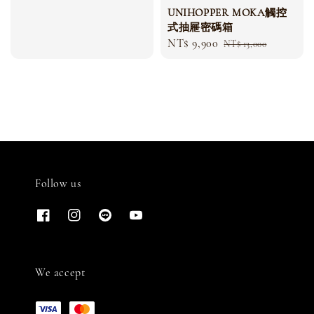
UNIHOPPER MOKA觸控
式抽屜密碼箱
Sale
NT$ 9,900
Regular
NT$ 13,000
price
price
Follow us
We accept