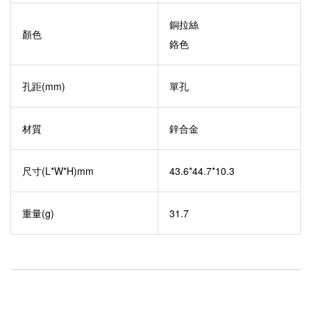
銅拉絲
顏色
鉻色
孔距(mm)
單孔
材質
鋅合金
尺寸(L*W*H)mm
43.6*44.7*10.3
重量(g)
31.7