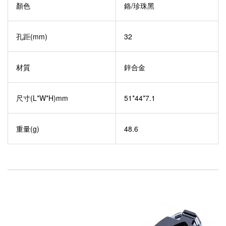
顏色
鉻/珍珠黑
孔距(mm)
32
材質
鋅合金
尺寸(L*W*H)mm
51*44*7.1
重量(g)
48.6