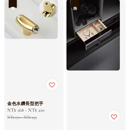
優惠
優惠
金色水鑽長型把手
Sale
NT$ 168
-
NT$ 210
Regular
price
price
NT$ 170
-
NT$ 235