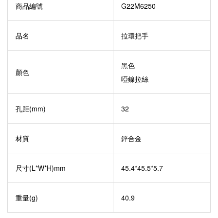
商品編號
G22M6250
品名
拉環把手
黑色
顏色
啞鎳拉絲
孔距(mm)
32
材質
鋅合金
尺寸(L*W*H)mm
45.4*45.5*5.7
重量(g)
40.9