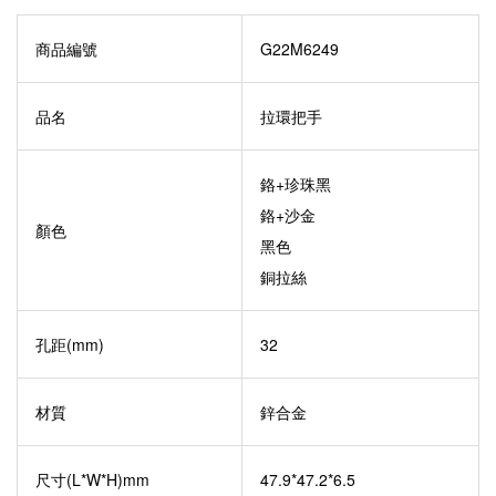
商品編號
G22M6249
品名
拉環把手
鉻
+珍珠黑
鉻+沙金
顏色
黑色
銅拉絲
孔距(mm)
32
材質
鋅合金
尺寸(L*W*H)mm
47.9*47.2*6.5