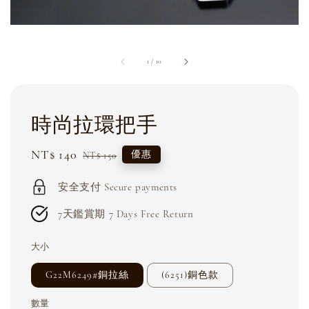
1
/
10
時尚拉環把手
Sale
NT$ 140
Regular
優惠
NT$ 150
price
price
安全支付 Secure payments
7天鑑賞期 7 Days Free Return
大小
G22M6249#銅拉絲
(6251)銅色款
數量