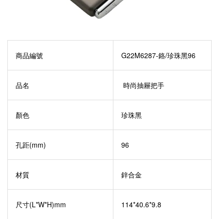
商品編號
G22M6287-鉻/珍珠黑96
品名
時尚抽屜把手
顏色
珍珠黑
孔距(mm)
96
材質
鋅合金
尺寸(L*W*H)mm
114*40.6*9.8