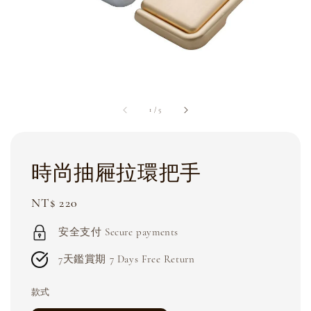
1
/
5
時尚抽屜拉環把手
Regular
NT$ 220
price
安全支付 Secure payments
7天鑑賞期 7 Days Free Return
款式