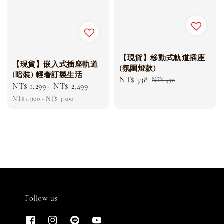
【現貨】移動式軌道插座
【現貨】嵌入式插座軌道
(氛圍燈款)
(暗裝) 輕奢訂製生活
Sale
NT$ 338
Regular
NT$ 450
Sale
NT$ 1,299
-
NT$ 2,499
Regular
price
price
price
price
NT$ 1,900
-
NT$ 3,500
Follow us