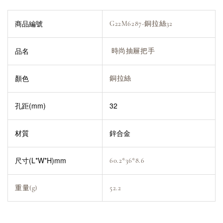
商品編號
G22M6287-銅拉絲32
品名
時尚抽屜把手
顏色
銅拉絲
孔距(mm)
32
材質
鋅合金
尺寸(L*W*H)mm
60.2*36*8.6
重量(g)
52.2