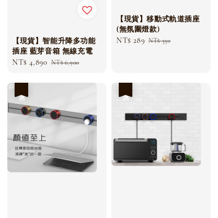
【現貨】移動式軌道插座
(無氛圍燈款)
Sale
NT$ 289
Regular
【現貨】智能升降多功能
NT$ 350
插座 藍芽音箱 無線充電
price
price
Sale
NT$ 4,890
Regular
NT$ 6,900
price
price
優惠
優惠