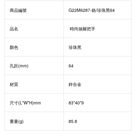
商品編號
G22M6287-鉻/珍珠黑64
品名
時尚抽屜把手
顏色
珍珠黑
孔距(mm)
64
材質
鋅合金
尺寸(L*W*H)mm
83*40*9
重量(g)
85.8