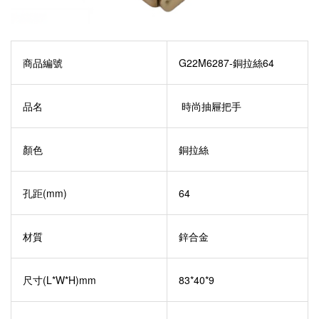
商品編號
G22M6287-銅拉絲64
品名
時尚抽屜把手
顏色
銅拉絲
孔距(mm)
64
材質
鋅合金
尺寸(L*W*H)mm
83*40*9