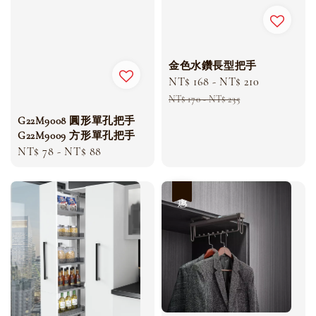
金色水鑽長型把手
Sale
NT$ 168
-
NT$ 210
Regular
price
price
NT$ 170
-
NT$ 235
G22M9008 圓形單孔把手
G22M9009 方形單孔把手
Regular
NT$ 78
-
NT$ 88
price
優惠