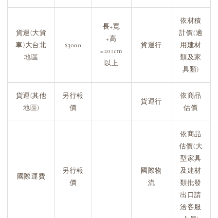
依材積
長+寬
貨運(大貨
計價(適
+高
車)大台北
$3000
貨運行
用建材
=201cm
地區
類及家
以上
具類)
貨運(其他
另行報
依商品
貨運行
地區)
價
估價
依商品
估價(大
型家具
另行報
國際物
及建材
國際運費
價
流
類批發
出口請
洽客服