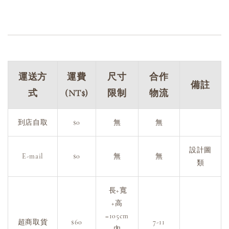
運送方
運費
尺寸
合作
備註
式
(NT$)
限制
物流
到店自取
$0
無
無
設計圖
E-mail
$0
無
無
類
長+寬
+高
=105cm
超商取貨
$60
7-11
內