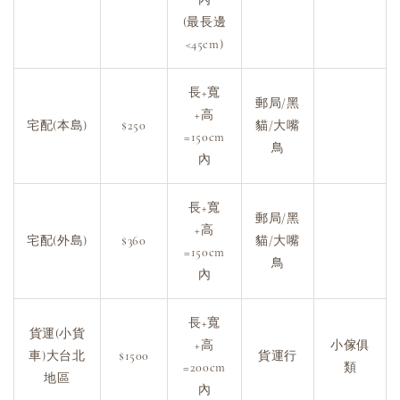
(最長邊
<45cm)
長+寬
郵局/黑
+高
宅配(本島)
$250
貓/大嘴
=150cm
鳥
內
長+寬
郵局/黑
+高
宅配(外島)
$360
貓/大嘴
=150cm
鳥
內
長+寬
貨運(小貨
+高
小傢俱
車)大台北
$1500
貨運行
=200cm
類
地區
內