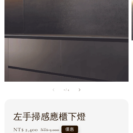
1
/
4
左手掃感應櫃下燈
Sale
NT$ 2,400
Regular
優惠
NT$ 3,000