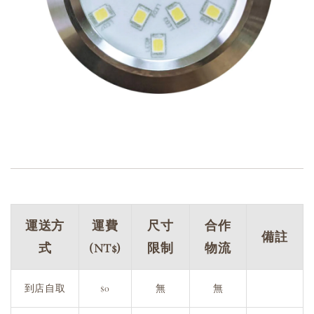
運送方
運費
尺寸
合作
備註
式
(NT$)
限制
物流
到店自取
$0
無
無