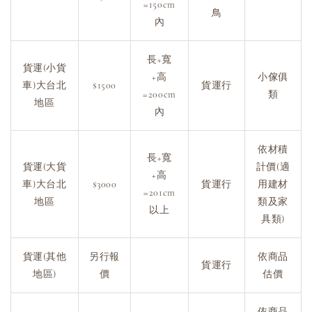
=150cm
鳥
內
長+寬
貨運(小貨
+高
小傢俱
車)大台北
$1500
貨運行
=200cm
類
地區
內
依材積
長+寬
貨運(大貨
計價(適
+高
車)大台北
$3000
貨運行
用建材
=201cm
地區
類及家
以上
具類)
貨運(其他
另行報
依商品
貨運行
地區)
價
估價
依商品