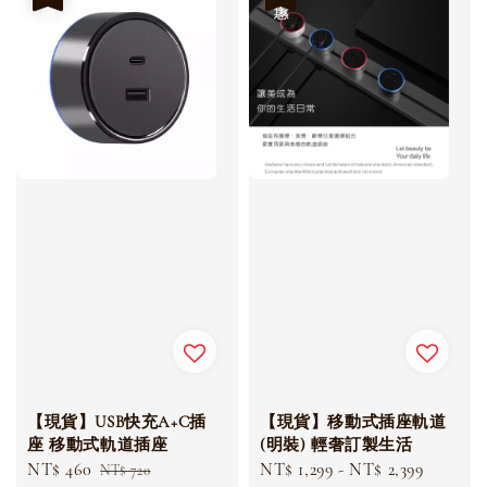
【現貨】USB快充A+C插
【現貨】移動式插座軌道
座 移動式軌道插座
(明裝) 輕奢訂製生活
Sale
NT$ 460
Regular
Sale
NT$ 1,299
-
NT$ 2,399
Regula
NT$ 720