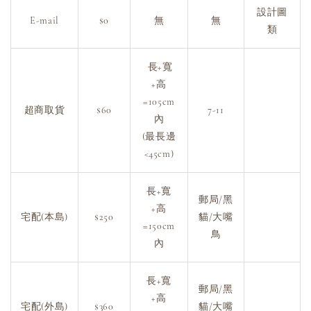
設計圖
E-mail
$0
無
無
類
長+寬
+高
=105cm
超商取貨
$60
7-11
內
(最長邊
<45cm)
長+寬
郵局/黑
+高
宅配(本島)
$250
貓/大嘴
=150cm
鳥
內
長+寬
郵局/黑
+高
宅配(外島)
$360
貓/大嘴