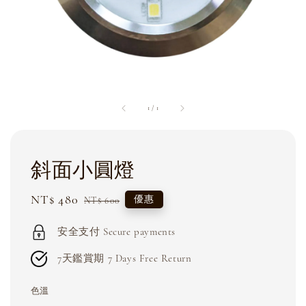
1
/
1
斜面小圓燈
Sale
NT$ 480
Regular
優惠
NT$ 600
price
price
安全支付 Secure payments
7天鑑賞期 7 Days Free Return
色溫