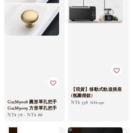
【現貨】移動式軌道插座
(氛圍燈款)
G22M9008 圓形單孔把手
Sale
NT$ 338
Regular
NT$ 450
G22M9009 方形單孔把手
price
price
Regular
NT$ 78
-
NT$ 88
price
優惠
優惠