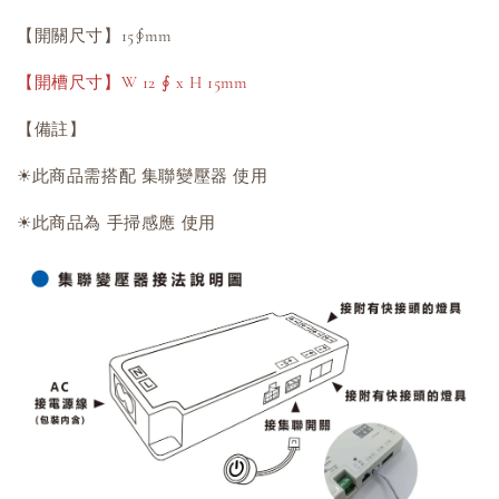
【開關尺寸】15∮mm
【開槽尺寸】W 12 ∮ x H 15mm
【備註】
☀此商品需搭配 集聯變壓器 使用
☀此商品為 手掃感應 使用