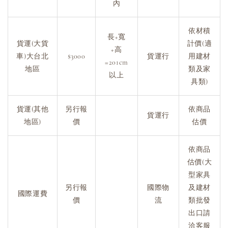
內
依材積
長+寬
貨運(大貨
計價(適
+高
車)大台北
$3000
貨運行
用建材
=201cm
地區
類及家
以上
具類)
貨運(其他
另行報
依商品
貨運行
地區)
價
估價
依商品
估價(大
型家具
另行報
國際物
及建材
國際運費
價
流
類批發
出口請
洽客服