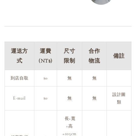
運送方
運費
尺寸
合作
備註
式
(NT$)
限制
物流
到店自取
$0
無
無
設計圖
E-mail
$0
無
無
類
長+寬
+高
=105cm