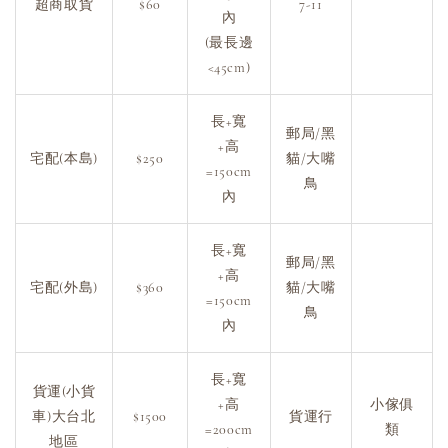
超商取貨
$60
7-11
內
(最長邊
<45cm)
長+寬
郵局/黑
+高
宅配(本島)
$250
貓/大嘴
=150cm
鳥
內
長+寬
郵局/黑
+高
宅配(外島)
$360
貓/大嘴
=150cm
鳥
內
長+寬
貨運(小貨
+高
小傢俱
車)大台北
$1500
貨運行
=200cm
類
地區