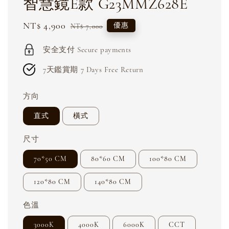
智慧鏡E款 G23MMZ628E
Sale
NT$ 4,900
Regular
優惠
NT$ 7,000
price
price
安全支付 Secure payments
7天鑑賞期 7 Days Free Return
方向
直式
橫式
尺寸
70*50 CM
80*60 CM
100*80 CM
120*80 CM
140*80 CM
色溫
3000K
4000K
6000K
CCT