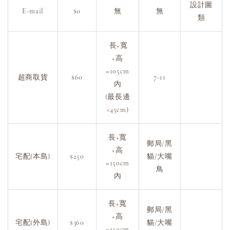
設計圖
E-mail
$0
無
無
類
長+寬
+高
=105cm
超商取貨
$60
7-11
內
(最長邊
<45cm)
長+寬
郵局/黑
+高
宅配(本島)
$250
貓/大嘴
=150cm
鳥
內
長+寬
郵局/黑
+高
宅配(外島)
$360
貓/大嘴
=150cm