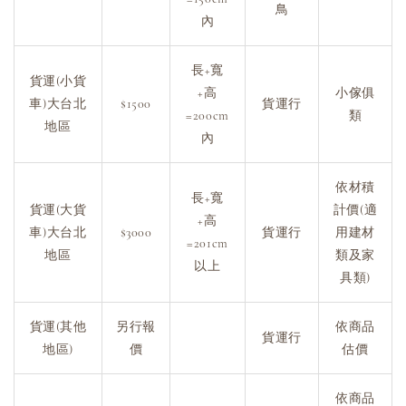
鳥
內
長+寬
貨運(小貨
+高
小傢俱
車)大台北
$1500
貨運行
=200cm
類
地區
內
依材積
長+寬
貨運(大貨
計價(適
+高
車)大台北
$3000
貨運行
用建材
=201cm
地區
類及家
以上
具類)
貨運(其他
另行報
依商品
貨運行
地區)
價
估價
依商品