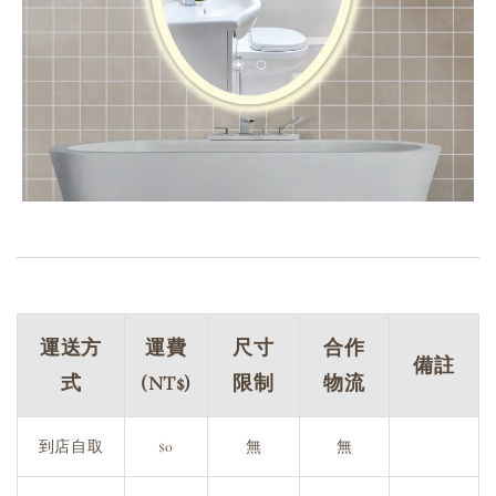
運送方
運費
尺寸
合作
備註
式
(NT$)
限制
物流
到店自取
$0
無
無