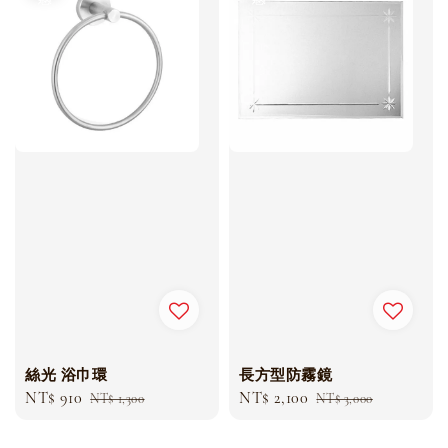
絲光 浴巾環
長方型防霧鏡
Sale
NT$ 910
Regular
Sale
NT$ 2,100
Regular
NT$ 1,300
NT$ 3,000
price
price
price
price