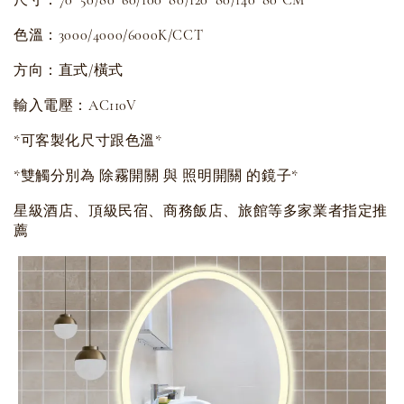
色溫：3000/4000/6000K/CCT
方向：直式/橫式
輸入電壓：AC110V
*可客製化尺寸跟色溫*
*雙觸分別為 除霧開關 與 照明開關 的鏡子*
星級酒店、頂級民宿、商務飯店、旅館等多家業者指定推
薦