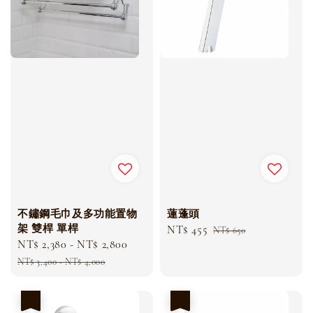
不鏽鋼毛巾及多功能置物
蓮蓬頭
架 雙桿 單桿
Sale
NT$ 455
Regular
NT$ 650
Sale
NT$ 2,380
-
NT$ 2,800
Regular
price
price
price
price
NT$ 3,400
-
NT$ 4,000
優惠
優惠