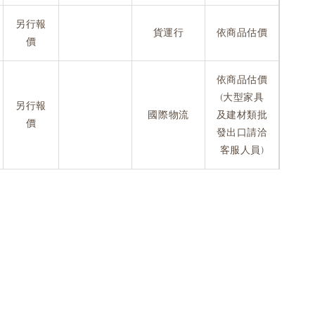
另行報
貨運行
依商品估價
價
依商品估價
(大型家具
另行報
國際物流
及建材類批
價
發出口請洽
客服人員)