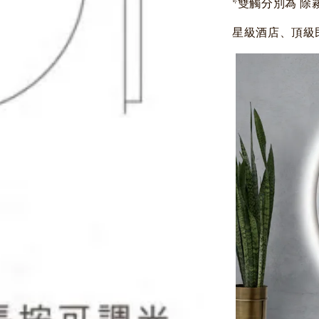
*雙觸分別為 除
星級酒店、頂級