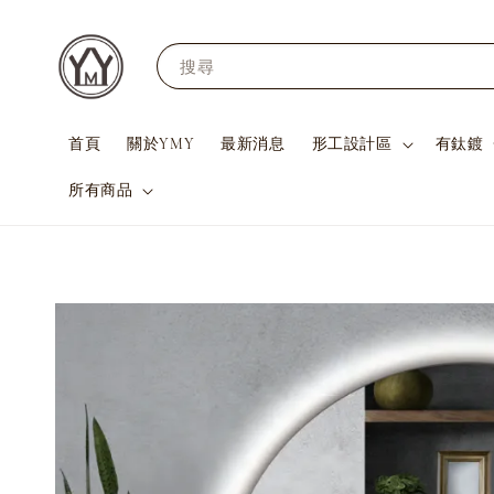
搜尋
首頁
關於YMY
最新消息
形工設計區
有鈦鍍
所有商品