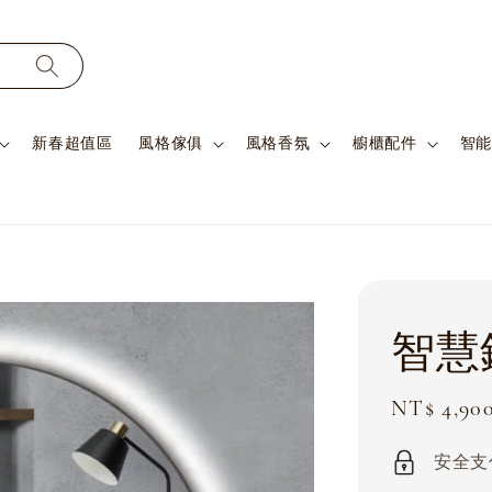
新春超值區
風格傢俱
風格香氛
櫥櫃配件
智能
智慧鏡
Sale
NT$ 4,90
price
安全支付 