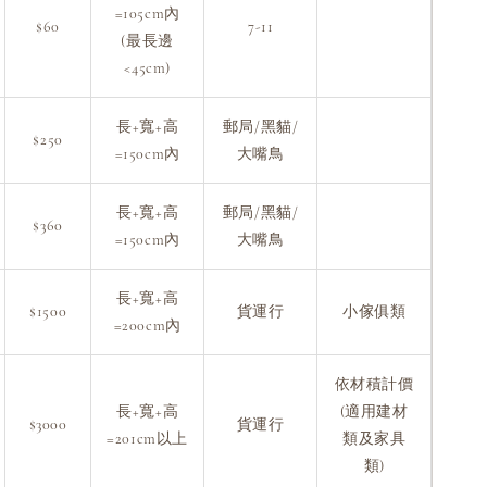
=105cm內
$60
7-11
(最長邊
<45cm)
長+寬+高
郵局/黑貓/
$250
=150cm內
大嘴鳥
長+寬+高
郵局/黑貓/
$360
=150cm內
大嘴鳥
長+寬+高
$1500
貨運行
小傢俱類
=200cm內
依材積計價
長+寬+高
(適用建材
$3000
貨運行
=201cm以上
類及家具
類)