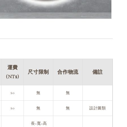
運費
尺寸限制
合作物流
備註
(NT$)
$0
無
無
$0
無
無
設計圖類
長+寬+高