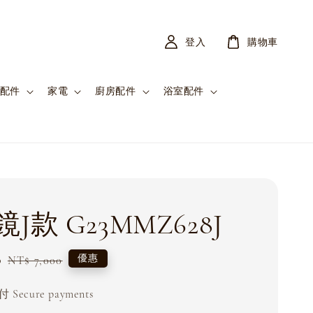
登入
購物車
配件
家電
廚房配件
浴室配件
J款 G23MMZ628J
0
Regular
優惠
NT$ 7,000
price
Secure payments