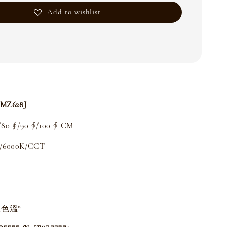
Add to wishlist
】
Z628J
/
80 ∮/
90 ∮/
100 ∮ CM
/6000K/CCT
色溫*