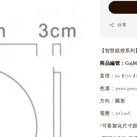
分享
【智慧鏡燈系列
商品編號：G23MM
直徑：60 ∮/
70 ∮
色溫：3000/4000
方向：圓形
電壓：AC110V
*可客製化尺寸跟