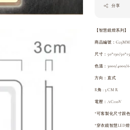
分享
【智慧鏡燈系列】
商品編號：G23MMZ
尺寸：50*130/50*1
色溫：3000/4000/6
方向：直式
R角 : 3 CM R
電壓：AC110V
*可客製化尺寸跟色
*穿衣鏡智慧LED燈