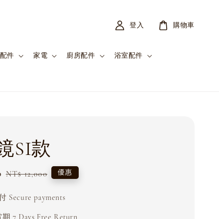
登入
購物車
配件
家電
廚房配件
浴室配件
鏡SI款
0
Regular
優惠
NT$ 12,000
price
Secure payments
 7 Days Free Return