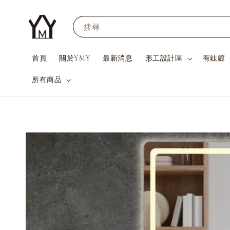
搜尋
首頁
關於YMY
最新消息
形工設計區
有鈦鍍
所有商品