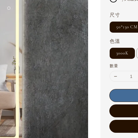
尺寸
50*130 CM
色溫
3000K
數量