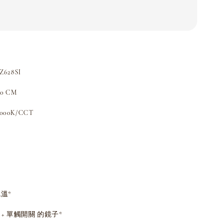
628SI
50 CM
000K/CCT
溫*
 + 單觸開關 的鏡子*