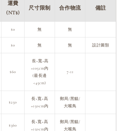
運費
尺寸限制
合作物流
備註
(NT$)
$0
無
無
$0
無
無
設計圖類
長+寬+高
=105cm內
$60
7-11
(最長邊
<45cm)
長+寬+高
郵局/黑貓/
$250
=150cm內
大嘴鳥
長+寬+高
郵局/黑貓/
$360
=150cm內
大嘴鳥