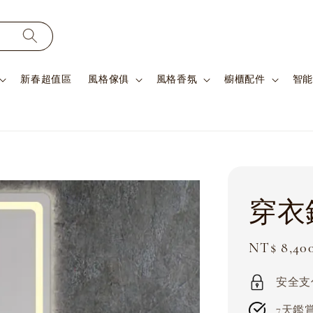
新春超值區
風格傢俱
風格香氛
櫥櫃配件
智能
穿衣
Sale
NT$ 8,40
price
安全支付 
7天鑑賞期