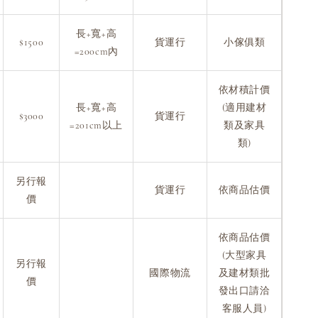
長+寬+高
$1500
貨運行
小傢俱類
=200cm內
依材積計價
長+寬+高
(適用建材
$3000
貨運行
=201cm以上
類及家具
類)
另行報
貨運行
依商品估價
價
依商品估價
(大型家具
另行報
國際物流
及建材類批
價
發出口請洽
客服人員)