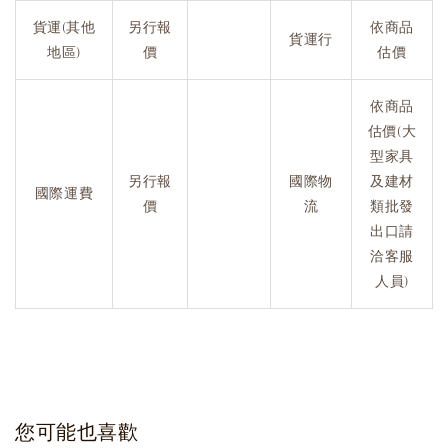
貨運(其他
另行報
依商品
貨運行
地區)
價
估價
依商品
估價(大
型家具
另行報
國際物
及建材
國際運費
價
流
類批發
出口請
洽客服
人員)
您可能也喜歡