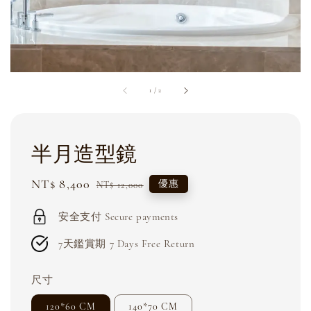
1
/
2
半月造型鏡
Sale
NT$ 8,400
Regular
優惠
NT$ 12,000
price
price
安全支付 Secure payments
7天鑑賞期 7 Days Free Return
尺寸
120*60 CM
140*70 CM