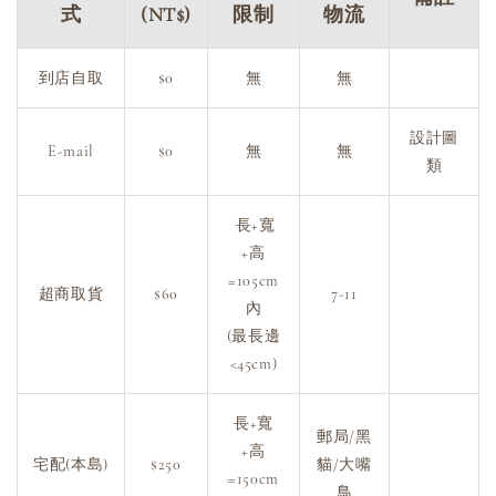
式
(NT$)
限制
物流
到店自取
$0
無
無
設計圖
E-mail
$0
無
無
類
長+寬
+高
=105cm
超商取貨
$60
7-11
內
(最長邊
<45cm)
長+寬
郵局/黑
+高
宅配(本島)
$250
貓/大嘴
=150cm
鳥