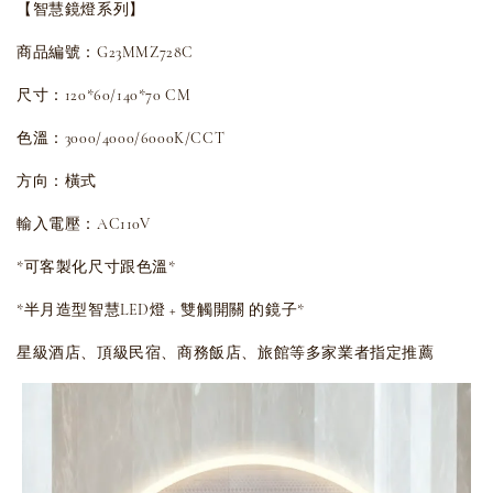
【智慧鏡燈系列】
商品編號：G23MMZ728C
尺寸：120*60/140*70
CM
色溫：3000/4000/6000K/CCT
方向：橫式
輸入電壓：AC110V
*可客製化尺寸跟色溫*
*半月造型智慧LED燈 + 雙觸開關 的鏡子*
星級酒店、頂級民宿、商務飯店、旅館等多家業者指定推薦