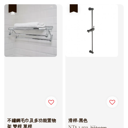
優惠
優惠
不鏽鋼毛巾及多功能置物
滑桿-黑色
架 雙桿 單桿
Sale
NT$ 3,920
Regular
NT$ 5,600