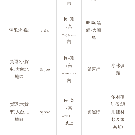
內
長+寬
郵局/黑
+高
宅配(外島)
$360
貓/大嘴
=150cm
鳥
內
長+寬
貨運(小貨
+高
小傢俱
車)大台北
$1500
貨運行
=200cm
類
地區
內
依材積
長+寬
貨運(大貨
計價(適
+高
車)大台北
$3000
貨運行
用建材
=201cm
地區
類及家
以上
具類)