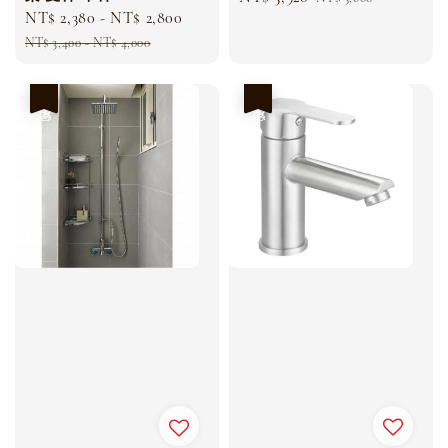
Sale
NT$ 2,380
-
NT$ 2,800
Regular
price
price
price
price
NT$ 3,400
-
NT$ 4,000
優惠
優惠