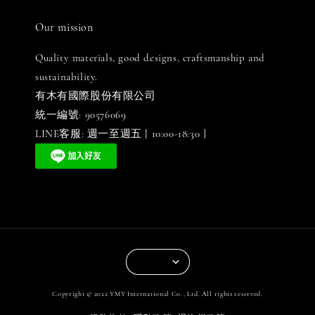
Our mission
Quality materials, good designs, craftsmanship and
sustainability.
有木有國際股份有限公司
統一編號: 90576069
LINE客服: 週一至週五 [ 10:00-18:30 ]
Copyright © 2022 YMY International Co., Ltd. All rights reserved.