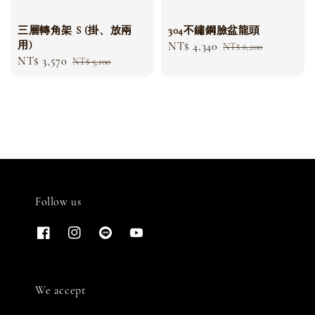
304不鏽鋼臉盆龍頭
三層轉角架 S (掛、放兩
用)
Sale
NT$ 4,340
Regular
NT$ 6,200
Sale
NT$ 3,570
Regular
price
price
NT$ 5,100
price
price
Follow us
We accept