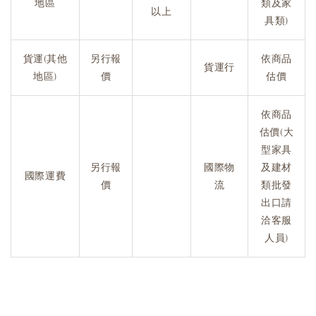
地區
類及家
以上
具類)
貨運(其他
另行報
依商品
貨運行
地區)
價
估價
依商品
估價(大
型家具
另行報
國際物
及建材
國際運費
價
流
類批發
出口請
洽客服
人員)