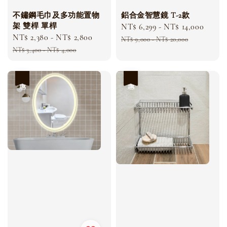
不鏽鋼毛巾及多功能置物
鋁合金智慧鏡 T-2款
架 雙桿 單桿
Sale
NT$ 6,299
-
NT$ 14,000
Regu
Sale
NT$ 2,380
-
NT$ 2,800
Regular
price
price
NT$ 9,000
-
NT$ 20,000
price
price
NT$ 3,400
-
NT$ 4,000
優惠
優惠