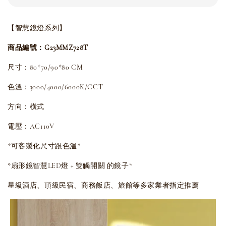
【智慧鏡燈系列】
商品編號：G23MMZ728T
尺寸：80*70/90*80 CM
色溫：3000/4000/6000K/CCT
方向：橫式
電壓：AC110V
*可客製化尺寸跟色溫*
*扇形鏡智慧LED燈 + 雙觸開關 的鏡子*
星級酒店、頂級民宿、商務飯店、旅館等多家業者指定推薦