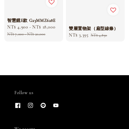
智慧鏡E款 G23MMZ628E
Sale
NT$ 4,900
-
NT$ 18,000
Regular
雙層置物架（扁型線條）
price
price
NT$ 7,000
-
NT$ 20,000
Sale
NT$ 3,395
Regular
NT$ 4,850
price
price
Follow us