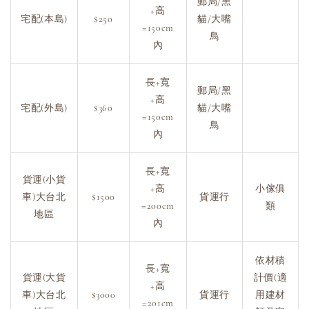
郵局/黑
+高
宅配(本島)
$250
貓/大嘴
=150cm
鳥
內
長+寬
郵局/黑
+高
宅配(外島)
$360
貓/大嘴
=150cm
鳥
內
長+寬
貨運(小貨
+高
小傢俱
車)大台北
$1500
貨運行
=200cm
類
地區
內
依材積
長+寬
貨運(大貨
計價(適
+高
車)大台北
$3000
貨運行
用建材
=201cm