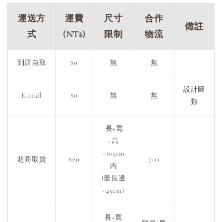
運送方
運費
尺寸
合作
備註
式
(NT$)
限制
物流
到店自取
$0
無
無
設計圖
E-mail
$0
無
無
類
長+寬
+高
=105cm
超商取貨
$60
7-11
內
(最長邊
<45cm)
長+寬