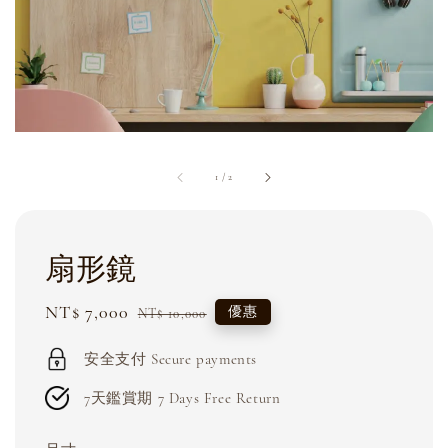
1
/
2
扇形鏡
Sale
NT$ 7,000
Regular
優惠
NT$ 10,000
price
price
安全支付 Secure payments
7天鑑賞期 7 Days Free Return