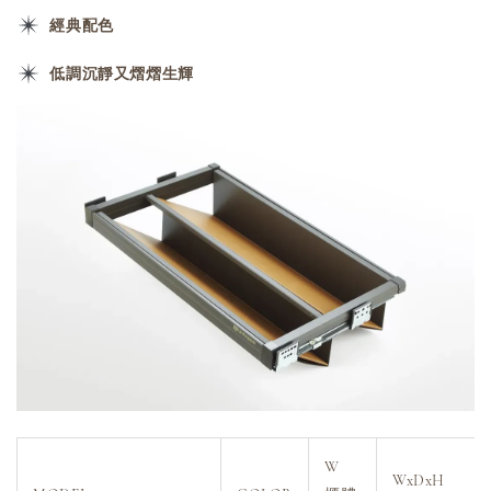
經典配色
低調沉靜又熠熠生輝
W
WxDxH