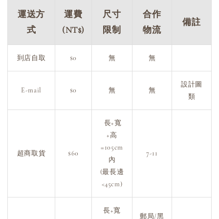
運送方
運費
尺寸
合作
備註
式
(NT$)
限制
物流
到店自取
$0
無
無
設計圖
E-mail
$0
無
無
類
長+寬
+高
=105cm
超商取貨
$60
7-11
內
(最長邊
<45cm)
長+寬
郵局/黑