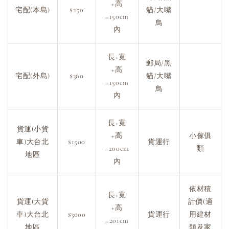
+高
宅配(本島)
$250
貓/大嘴
=150cm
鳥
內
長+寬
郵局/黑
+高
宅配(外島)
$360
貓/大嘴
=150cm
鳥
內
長+寬
貨運(小貨
+高
小傢俱
車)大台北
$1500
貨運行
=200cm
類
地區
內
依材積
長+寬
貨運(大貨
計價(適
+高
車)大台北
$3000
貨運行
用建材
=201cm
地區
類及家