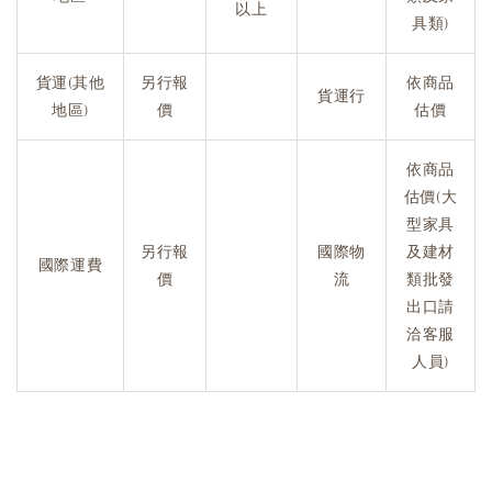
以上
具類)
貨運(其他
另行報
依商品
貨運行
地區)
價
估價
依商品
估價(大
型家具
另行報
國際物
及建材
國際運費
價
流
類批發
出口請
洽客服
人員)