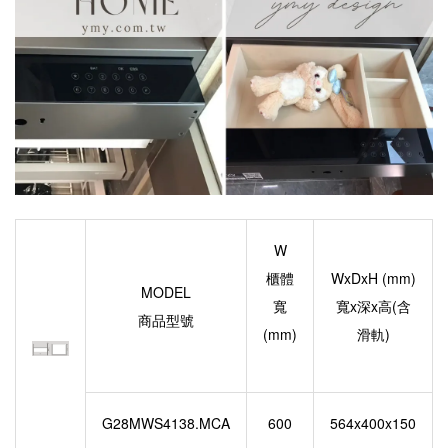
W
櫃體
WxDxH (mm)
MODEL
寬
寬x深x高(含
商品型號
(mm)
滑軌)
G28MWS4138.MCA
600
564x400x150