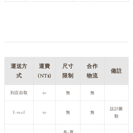
運送方
運費
尺寸
合作
備註
式
(NT$)
限制
物流
到店自取
$0
無
無
設計圖
E-mail
$0
無
無
類
長+寬