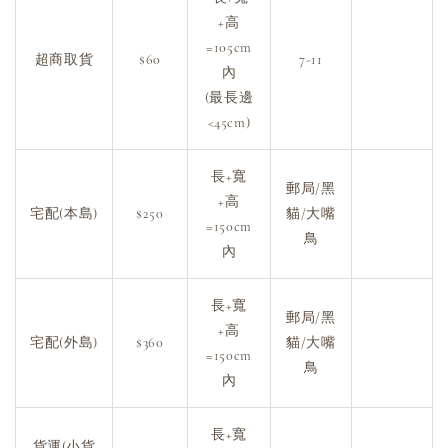
+高
=105cm
超商取貨
$60
7-11
內
(最長邊
<45cm)
長+寬
郵局/黑
+高
宅配(本島)
$250
貓/大嘴
=150cm
鳥
內
長+寬
郵局/黑
+高
宅配(外島)
$360
貓/大嘴
=150cm
鳥
內
長+寬
貨運(小貨