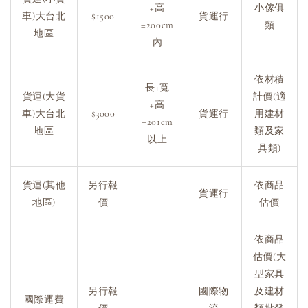
+高
小傢俱
車)大台北
$1500
貨運行
=200cm
類
地區
內
依材積
長+寬
貨運(大貨
計價(適
+高
車)大台北
$3000
貨運行
用建材
=201cm
地區
類及家
以上
具類)
貨運(其他
另行報
依商品
貨運行
地區)
價
估價
依商品
估價(大
型家具
另行報
國際物
及建材
國際運費