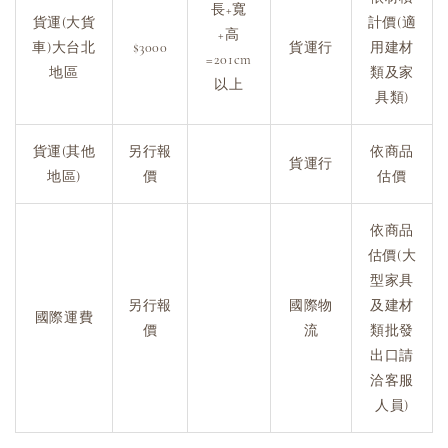
長+寬
貨運(大貨
計價(適
+高
車)大台北
$3000
貨運行
用建材
=201cm
地區
類及家
以上
具類)
貨運(其他
另行報
依商品
貨運行
地區)
價
估價
依商品
估價(大
型家具
另行報
國際物
及建材
國際運費
價
流
類批發
出口請
洽客服
人員)