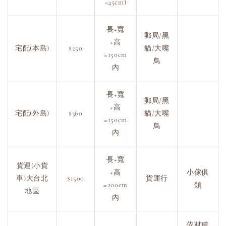
<45cm)
長+寬
郵局/黑
+高
宅配(本島)
$250
貓/大嘴
=150cm
鳥
內
長+寬
郵局/黑
+高
宅配(外島)
$360
貓/大嘴
=150cm
鳥
內
長+寬
貨運(小貨
+高
小傢俱
車)大台北
$1500
貨運行
=200cm
類
地區
內
依材積