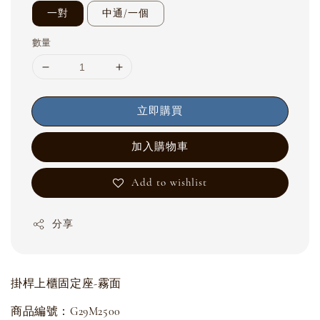
一對
中通/一個
數量
立即購買
加入購物車
Add to wishlist
分享
掛桿上櫃固定座-霧面
商品編號：G29M2500