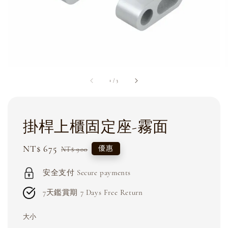
1
/
3
掛桿上櫃固定座-霧面
Sale
NT$ 675
Regular
優惠
NT$ 900
price
price
安全支付 Secure payments
7天鑑賞期 7 Days Free Return
大小