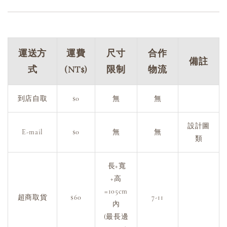
運送方
運費
尺寸
合作
備註
式
(NT$)
限制
物流
到店自取
$0
無
無
設計圖
E-mail
$0
無
無
類
長+寬
+高
=105cm
超商取貨
$60
7-11
內
(最長邊