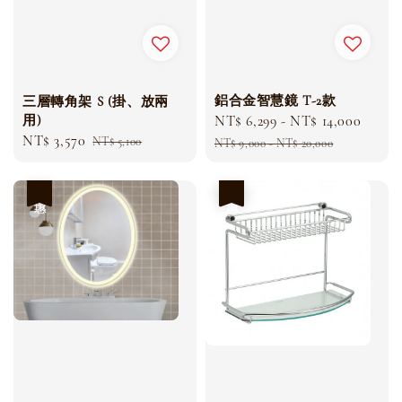
鋁合金智慧鏡 T-2款
三層轉角架 S (掛、放兩
用)
Sale
NT$ 6,299
-
NT$ 14,000
Regu
Sale
NT$ 3,570
Regular
price
price
NT$ 5,100
NT$ 9,000
-
NT$ 20,000
price
price
優惠
優惠