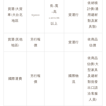
依材積
長+寬
貨運(大貨
計價(適
+高
車)大台北
$3000
貨運行
用建材
=201cm
地區
類及家
以上
具類)
貨運(其他
另行報
依商品
貨運行
地區)
價
估價
依商品
估價(大
型家具
另行報
國際物
及建材
國際運費
價
流
類批發
出口請
洽客服
人員)