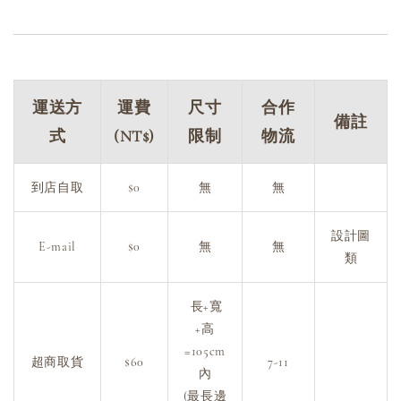
運送方
運費
尺寸
合作
備註
式
(NT$)
限制
物流
到店自取
$0
無
無
設計圖
E-mail
$0
無
無
類
長+寬
+高
=105cm
超商取貨
$60
7-11
內
(最長邊