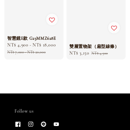
智慧鏡E款 G23MMZ628E
Sale
NT$ 4,900
-
NT$ 18,000
Regular
雙層置物架（扁型線條）
price
price
NT$ 7,000
-
NT$ 20,000
Sale
NT$ 3,150
Regular
NT$ 4,500
price
price
Follow us