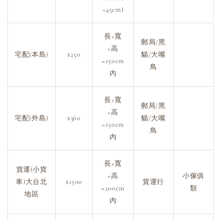
<45cm)
長+寬
郵局/黑
+高
宅配(本島)
$250
貓/大嘴
=150cm
鳥
內
長+寬
郵局/黑
+高
宅配(外島)
$360
貓/大嘴
=150cm
鳥
內
長+寬
貨運(小貨
+高
小傢俱
車)大台北
$1500
貨運行
=200cm
類
地區
內