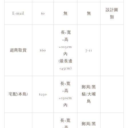
設計圖
E-mail
$0
無
無
類
長+寬
+高
=105cm
超商取貨
$60
7-11
內
(最長邊
<45cm)
長+寬
郵局/黑
+高
宅配(本島)
$250
貓/大嘴
=150cm
鳥
內
長+寬
郵局/黑
+高