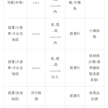
宅配(外島)
$360
貓/大嘴
=150cm
鳥
內
長+寬
貨運(小貨
+高
小傢俱
車)大台北
$1500
貨運行
=200cm
類
地區
內
依材積
長+寬
貨運(大貨
計價(適
+高
車)大台北
$3000
貨運行
用建材
=201cm
地區
類及家
以上
具類)
貨運(其他
另行報
依商品
貨運行
地區)
價
估價