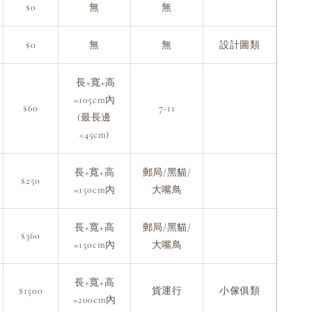
$0
無
無
$0
無
無
設計圖類
長+寬+高
=105cm內
$60
7-11
(最長邊
<45cm)
長+寬+高
郵局/黑貓/
$250
=150cm內
大嘴鳥
長+寬+高
郵局/黑貓/
$360
=150cm內
大嘴鳥
長+寬+高
$1500
貨運行
小傢俱類
=200cm內