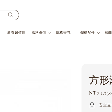
新春超值區
風格傢俱
風格香氛
櫥櫃配件
智能
方形
Sale
NT$ 2,730
price
安全支付 