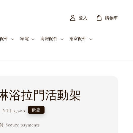
登入
購物車
配件
家電
廚房配件
浴室配件
淋浴拉門活動架
Regular
優惠
NT$ 3,900
price
Secure payments