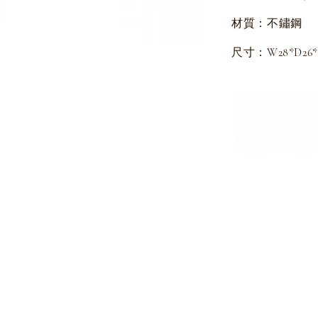
材質：不鏽鋼
尺寸：W28*D26