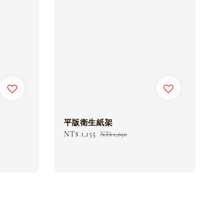
平版衛生紙架
Sale
NT$ 1,155
Regular
NT$ 1,650
price
price