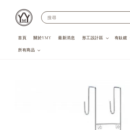
搜尋
首頁
關於YMY
最新消息
形工設計區
有鈦鍍
所有商品