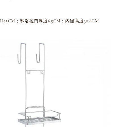
*H95CM；淋浴拉門厚度6.5CM；內徑高度30.8CM