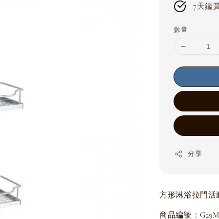
7天鑑賞期
數量
分享
方形淋浴拉門活
商品編號：G29MST