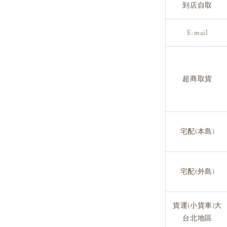
到店自取
E-mail
超商取貨
宅配(本島)
宅配(外島)
貨運(小貨車)大
台北地區