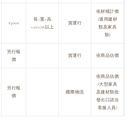
依材積計價
長+寬+高
(適用建材
$3000
貨運行
=201cm以上
類及家具
類)
另行報
貨運行
依商品估價
價
依商品估價
(大型家具
另行報
國際物流
及建材類批
價
發出口請洽
客服人員)