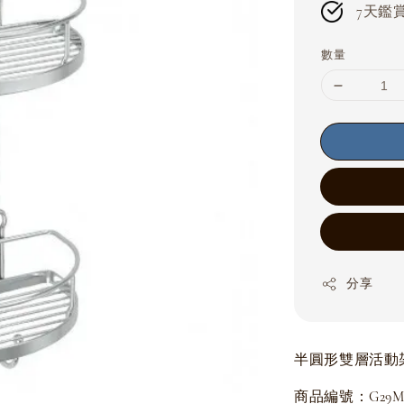
7天鑑賞期
數量
分享
半圓形雙層活動架
商品編號：G29MST