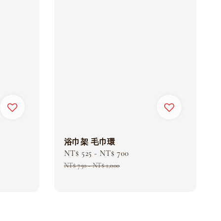
浴巾架 毛巾環
egular
Sale
NT$ 525
-
NT$ 700
Regular
rice
price
price
NT$ 750
-
NT$ 1,000