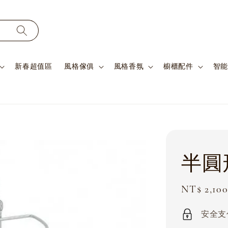
新春超值區
風格傢俱
風格香氛
櫥櫃配件
智能
半圓
Sale
NT$ 2,100
price
安全支付 