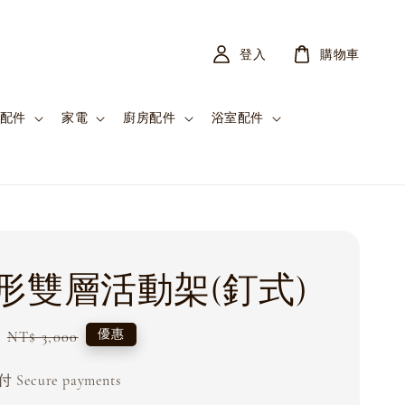
登入
購物車
配件
家電
廚房配件
浴室配件
形雙層活動架(釘式)
Regular
優惠
NT$ 3,000
price
Secure payments