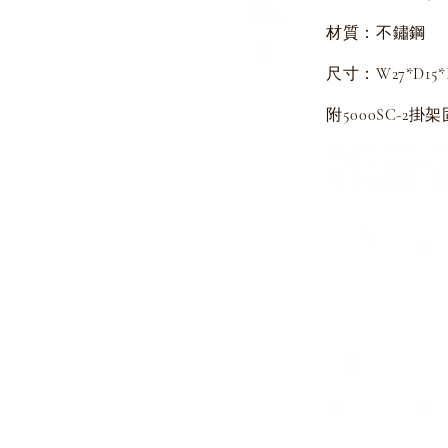
材質：不鏽鋼
尺寸：W27*D15
附5000SC-2掛