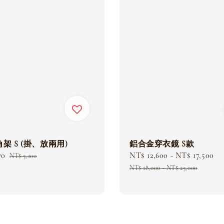
鋁合金穿衣鏡 S款
架 S (掛、放兩用)
Sale
NT$ 12,600
-
NT$ 17,500
R
70
Regular
NT$ 5,100
price
p
price
NT$ 18,000
-
NT$ 25,000