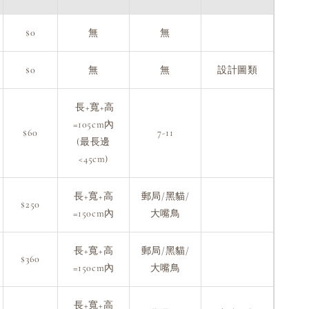
$0
無
無
$0
無
無
設計圖類
長+寬+高
=105cm內
$60
7-11
(最長邊
<45cm)
長+寬+高
郵局/黑貓/
$250
=150cm內
大嘴鳥
長+寬+高
郵局/黑貓/
$360
=150cm內
大嘴鳥
長+寬+高