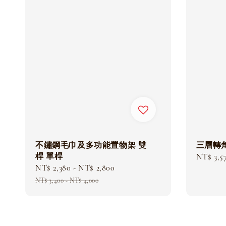
不鏽鋼毛巾及多功能置物架 雙
三層轉角
桿 單桿
Sale
NT$ 3,5
Sale
NT$ 2,380
-
NT$ 2,800
Regular
price
price
price
NT$ 3,400
-
NT$ 4,000