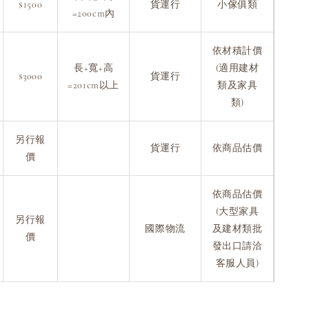
$1500
貨運行
小傢俱類
=200cm內
依材積計價
長+寬+高
(適用建材
$3000
貨運行
=201cm以上
類及家具
類)
另行報
貨運行
依商品估價
價
依商品估價
(大型家具
另行報
國際物流
及建材類批
價
發出口請洽
客服人員)