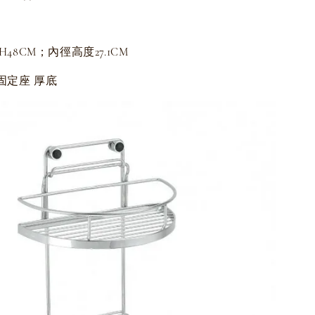
*H48CM；內徑高度27.1CM
架固定座 厚底