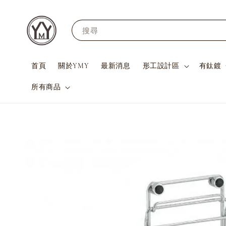
搜尋
首頁
關於YMY
最新消息
形工設計區
有鈦鍍
所有商品