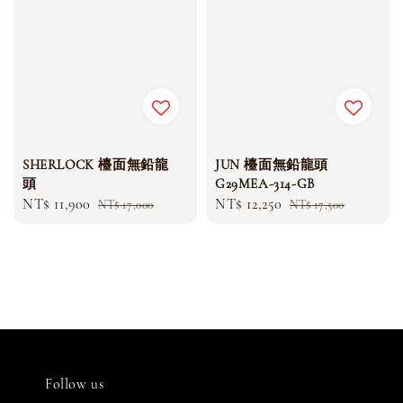
SHERLOCK 檯面無鉛龍
JUN 檯面無鉛龍頭
頭
G29MEA-314-GB
Sale
NT$ 11,900
Regular
Sale
NT$ 12,250
Regular
NT$ 17,000
NT$ 17,500
price
price
price
price
Follow us