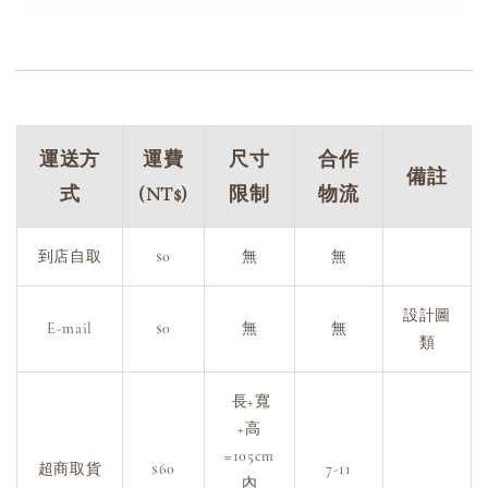
運送方
運費
尺寸
合作
備註
式
(NT$)
限制
物流
到店自取
$0
無
無
設計圖
E-mail
$0
無
無
類
長+寬
+高
=105cm
超商取貨
$60
7-11
內