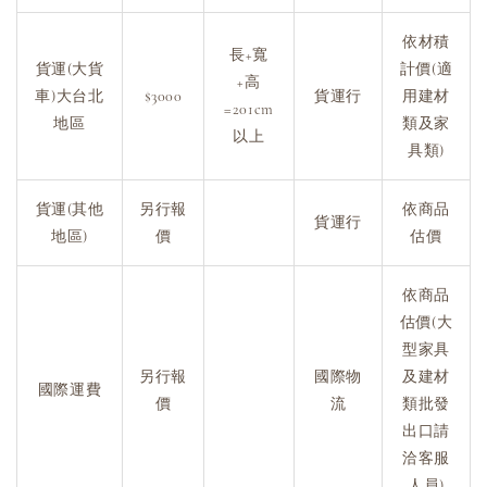
依材積
長+寬
貨運(大貨
計價(適
+高
車)大台北
$3000
貨運行
用建材
=201cm
地區
類及家
以上
具類)
貨運(其他
另行報
依商品
貨運行
地區)
價
估價
依商品
估價(大
型家具
另行報
國際物
及建材
國際運費
價
流
類批發
出口請
洽客服
人員)