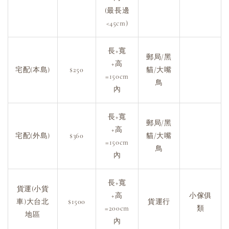
(最長邊
<45cm)
長+寬
郵局/黑
+高
宅配(本島)
$250
貓/大嘴
=150cm
鳥
內
長+寬
郵局/黑
+高
宅配(外島)
$360
貓/大嘴
=150cm
鳥
內
長+寬
貨運(小貨
+高
小傢俱
車)大台北
$1500
貨運行
=200cm
類
地區
內