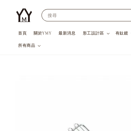
搜尋
首頁
關於YMY
最新消息
形工設計區
有鈦鍍
所有商品