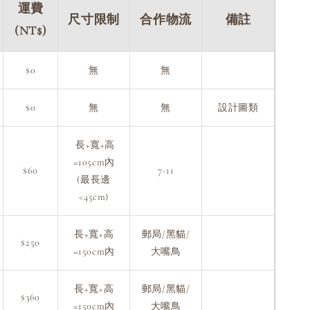
運費
尺寸限制
合作物流
備註
(NT$)
$0
無
無
$0
無
無
設計圖類
長+寬+高
=105cm內
$60
7-11
(最長邊
<45cm)
長+寬+高
郵局/黑貓/
$250
=150cm內
大嘴鳥
長+寬+高
郵局/黑貓/
$360
=150cm內
大嘴鳥