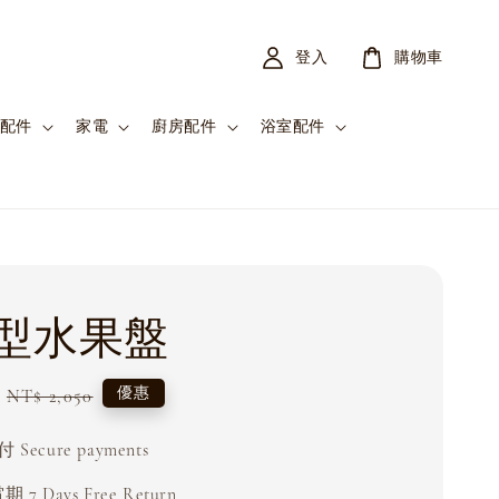
登入
購物車
配件
家電
廚房配件
浴室配件
型水果盤
Regular
優惠
NT$ 2,050
price
Secure payments
 7 Days Free Return