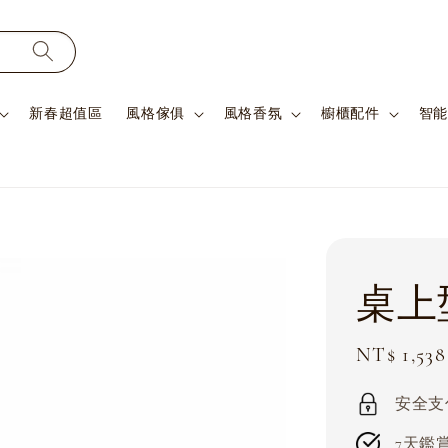
新春超值區
風格傢俱
風格香氛
櫥櫃配件
智能
桌上
Sale
NT$ 1,538
price
安全支付 
7天鑑賞期