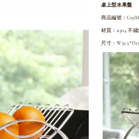
桌上型水果盤
商品編號：G29MS
材質：#304 不
尺寸：W35.5*D25