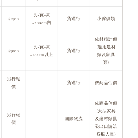
長+寬+高
$1500
貨運行
小傢俱類
=200cm內
依材積計價
長+寬+高
(適用建材
$3000
貨運行
=201cm以上
類及家具
類)
另行報
貨運行
依商品估價
價
依商品估價
(大型家具
另行報
國際物流
及建材類批
價
發出口請洽
客服人員)