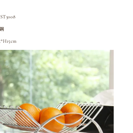
T3008
鏽鋼
*H15cm