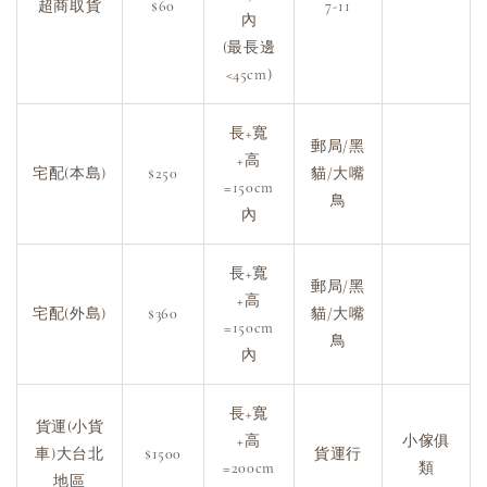
超商取貨
$60
7-11
內
(最長邊
<45cm)
長+寬
郵局/黑
+高
宅配(本島)
$250
貓/大嘴
=150cm
鳥
內
長+寬
郵局/黑
+高
宅配(外島)
$360
貓/大嘴
=150cm
鳥
內
長+寬
貨運(小貨
+高
小傢俱
車)大台北
$1500
貨運行
=200cm
類
地區