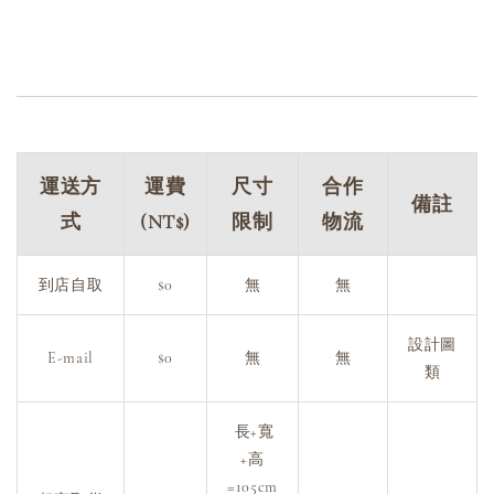
運送方
運費
尺寸
合作
備註
式
(NT$)
限制
物流
到店自取
$0
無
無
設計圖
E-mail
$0
無
無
類
長+寬
+高
=105cm