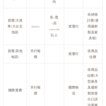
內
依材積
長+寬
貨運(大貨
計價(適
+高
車)大台北
$3000
貨運行
用建材
=201cm
地區
類及家
以上
具類)
貨運(其他
另行報
依商品
貨運行
地區)
價
估價
依商品
估價(大
型家具
另行報
國際物
及建材
國際運費
價
流
類批發
出口請
洽客服