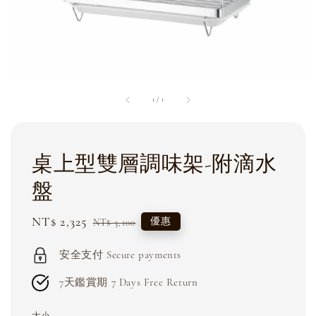
1
/
1
桌上型雙層調味架-附滴水
盤
Sale
NT$ 2,325
Regular
優惠
NT$ 3,100
price
price
安全支付 Secure payments
7天鑑賞期 7 Days Free Return