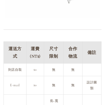
運送方
運費
尺寸
合作
備註
式
(NT$)
限制
物流
到店自取
$0
無
無
設計圖
E-mail
$0
無
無
類
長+寬