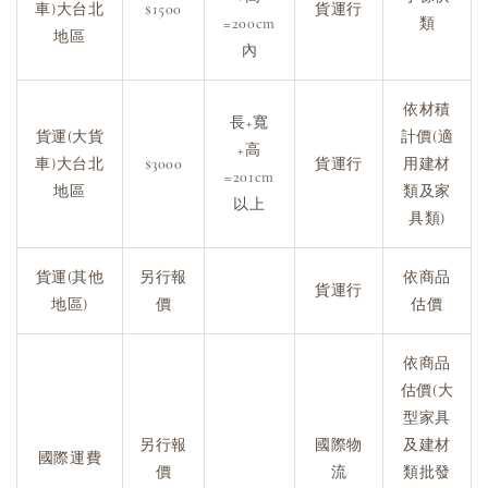
車)大台北
$1500
貨運行
=200cm
類
地區
內
依材積
長+寬
貨運(大貨
計價(適
+高
車)大台北
$3000
貨運行
用建材
=201cm
地區
類及家
以上
具類)
貨運(其他
另行報
依商品
貨運行
地區)
價
估價
依商品
估價(大
型家具
另行報
國際物
及建材
國際運費
價
流
類批發