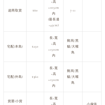
+高
=105cm
超商取貨
$60
7-11
內
(最長邊
<45cm)
長+寬
郵局/黑
+高
宅配(本島)
$250
貓/大嘴
=150cm
鳥
內
長+寬
郵局/黑
+高
宅配(外島)
$360
貓/大嘴
=150cm
鳥
內
長+寬
貨運(小貨
+高
小傢俱