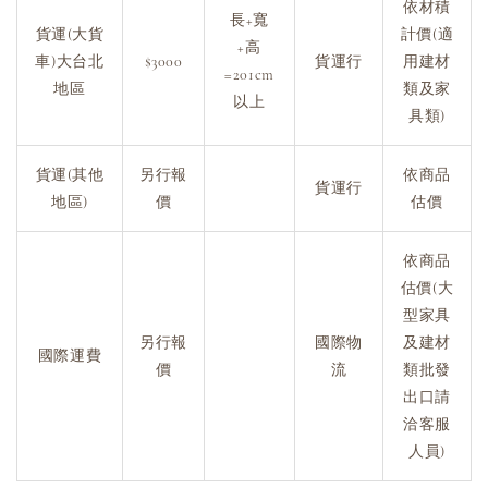
依材積
長+寬
貨運(大貨
計價(適
+高
車)大台北
$3000
貨運行
用建材
=201cm
地區
類及家
以上
具類)
貨運(其他
另行報
依商品
貨運行
地區)
價
估價
依商品
估價(大
型家具
另行報
國際物
及建材
國際運費
價
流
類批發
出口請
洽客服
人員)