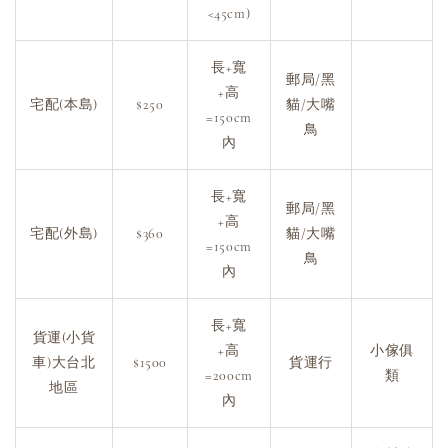
<45cm)
長+寬
郵局/黑
+高
宅配(本島)
$250
貓/大嘴
=150cm
鳥
內
長+寬
郵局/黑
+高
宅配(外島)
$360
貓/大嘴
=150cm
鳥
內
長+寬
貨運(小貨
+高
小傢俱
車)大台北
$1500
貨運行
=200cm
類
地區
內