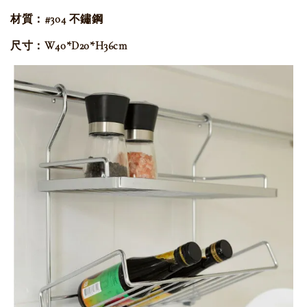
材質：#304 不鏽鋼
尺寸：W40*D20*H36cm