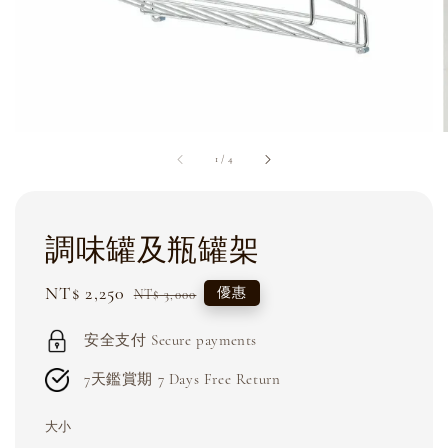
1
/
4
調味罐及瓶罐架
Sale
NT$ 2,250
Regular
優惠
NT$ 3,000
price
price
安全支付 Secure payments
7天鑑賞期 7 Days Free Return
大小