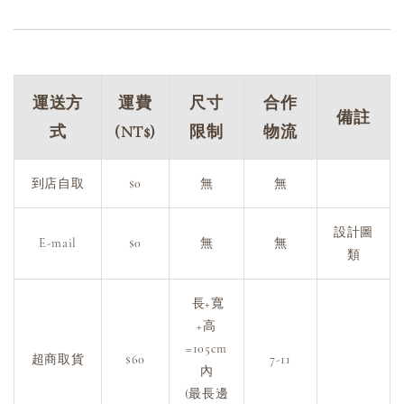
運送方
運費
尺寸
合作
備註
式
(NT$)
限制
物流
到店自取
$0
無
無
設計圖
E-mail
$0
無
無
類
長+寬
+高
=105cm
超商取貨
$60
7-11
內
(最長邊