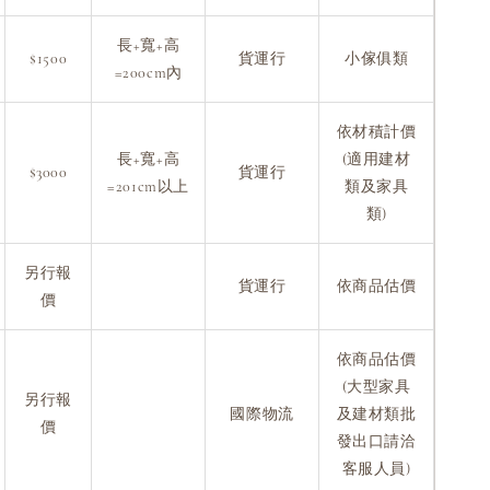
長+寬+高
$1500
貨運行
小傢俱類
=200cm內
依材積計價
長+寬+高
(適用建材
$3000
貨運行
=201cm以上
類及家具
類)
另行報
貨運行
依商品估價
價
依商品估價
(大型家具
另行報
國際物流
及建材類批
價
發出口請洽
客服人員)