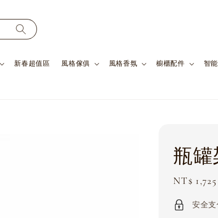
新春超值區
風格傢俱
風格香氛
櫥櫃配件
智能
瓶罐
Sale
NT$ 1,725
price
安全支付 