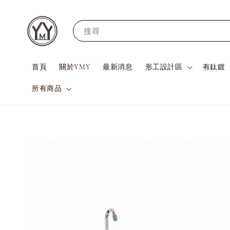
搜尋
首頁
關於YMY
最新消息
形工設計區
有鈦鍍
所有商品