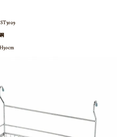
T3029
鏽鋼
H30cm