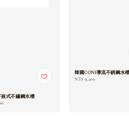
韓國CONI導流不銹鋼水
Regular
NT$ 9,200
price
 下嵌式不鏽鋼水槽
00