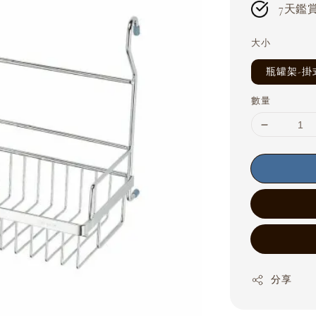
7天鑑賞期
大小
瓶罐架-掛
數量
分享