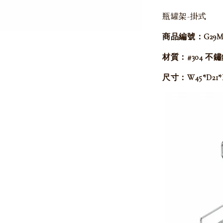
瓶罐架-掛式
商品編號：G29MS
材質：#304 不
尺寸：W45*D21*