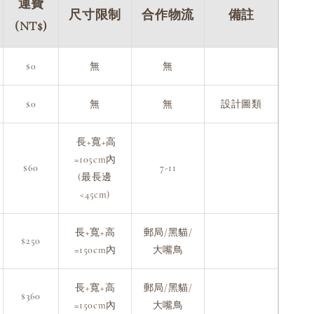
運費
尺寸限制
合作物流
備註
(NT$)
$0
無
無
$0
無
無
設計圖類
長+寬+高
=105cm內
$60
7-11
(最長邊
<45cm)
長+寬+高
郵局/黑貓/
$250
=150cm內
大嘴鳥
長+寬+高
郵局/黑貓/
$360
=150cm內
大嘴鳥